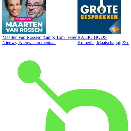
Maarten van Rossem &amp; Tom Jessen
RADIO BOOS
Nieuws, Nieuwscommentaar
Komedie, Maatschappij & cul