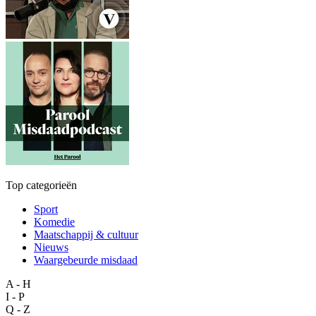
Top categorieën
Sport
Komedie
Maatschappij & cultuur
Nieuws
Waargebeurde misdaad
A - H
I - P
Q - Z