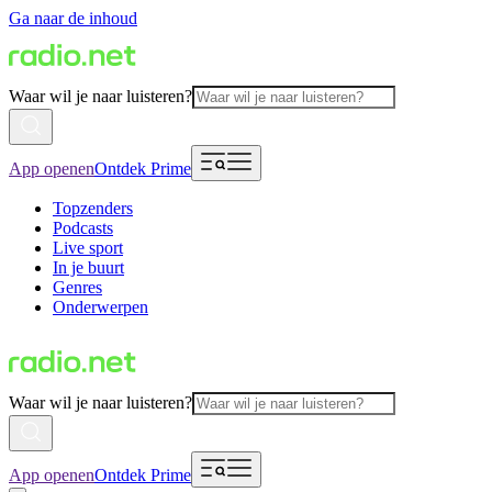
Ga naar de inhoud
Waar wil je naar luisteren?
App openen
Ontdek Prime
Topzenders
Podcasts
Live sport
In je buurt
Genres
Onderwerpen
Waar wil je naar luisteren?
App openen
Ontdek Prime