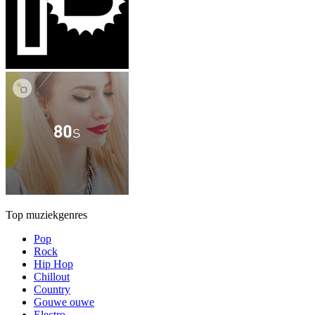
Top muziekgenres
Pop
Rock
Hip Hop
Chillout
Country
Gouwe ouwe
Electro