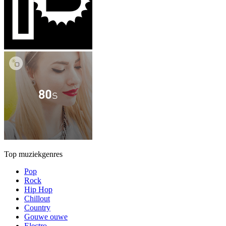
Top muziekgenres
Pop
Rock
Hip Hop
Chillout
Country
Gouwe ouwe
Electro