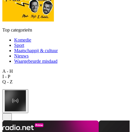
Top categorieën
Komedie
Sport
Maatschappij & cultuur
Nieuws
Waargebeurde misdaad
A - H
I - P
Q - Z