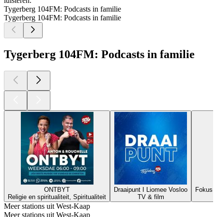
luisteren.
Tygerberg 104FM: Podcasts in familie
Tygerberg 104FM: Podcasts in familie
Tygerberg 104FM: Podcasts in familie
ONTBYT
Draaipunt I Liomee Vosloo
Fokus 
Religie en spiritualiteit, Spiritualiteit
TV & film
C
Meer stations uit West-Kaap
Meer stations uit West-Kaap