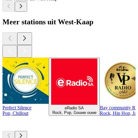
Meer stations uit West-Kaap
Perfect Silence
Bay community Ra
eRadio SA
Rock, Pop, Gouwe ouwe
Pop, Chillout
Rock, Hip Hop, Ja
Top
podcasts
Top
podcasts