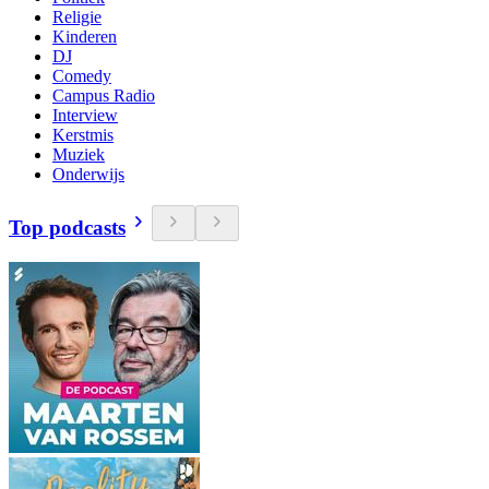
Religie
Kinderen
DJ
Comedy
Campus Radio
Interview
Kerstmis
Muziek
Onderwijs
Top podcasts