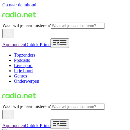
Ga naar de inhoud
Waar wil je naar luisteren?
App openen
Ontdek Prime
Topzenders
Podcasts
Live sport
In je buurt
Genres
Onderwerpen
Waar wil je naar luisteren?
App openen
Ontdek Prime