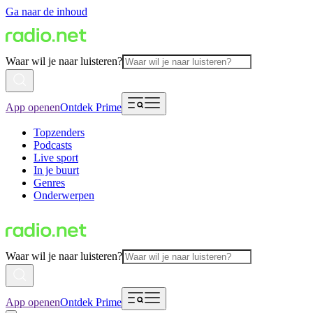
Ga naar de inhoud
Waar wil je naar luisteren?
App openen
Ontdek Prime
Topzenders
Podcasts
Live sport
In je buurt
Genres
Onderwerpen
Waar wil je naar luisteren?
App openen
Ontdek Prime