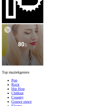
Top muziekgenres
Pop
Rock
Hip Hop
Chillout
Country
Gouwe ouwe
Electro