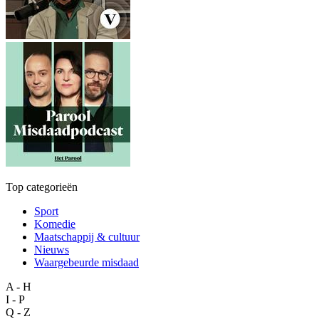
Top categorieën
Sport
Komedie
Maatschappij & cultuur
Nieuws
Waargebeurde misdaad
A - H
I - P
Q - Z