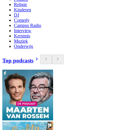
Religie
Kinderen
DJ
Comedy
Campus Radio
Interview
Kerstmis
Muziek
Onderwijs
Top podcasts