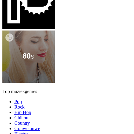
Top muziekgenres
Pop
Rock
Hip Hop
Chillout
Country
Gouwe ouwe
Electro