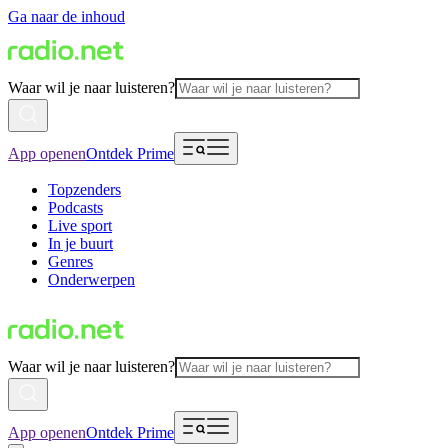
Ga naar de inhoud
Waar wil je naar luisteren?
App openen
Ontdek Prime
Topzenders
Podcasts
Live sport
In je buurt
Genres
Onderwerpen
Waar wil je naar luisteren?
App openen
Ontdek Prime