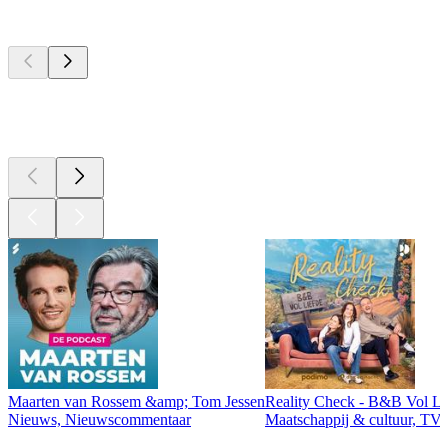
Top
podcasts
Top
podcasts
Top
podcasts
Maarten van Rossem &amp; Tom Jessen
Reality Check - B&B Vol Li
Nieuws, Nieuwscommentaar
Maatschappij & cultuur, TV 