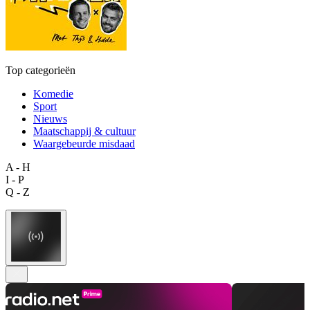
Top categorieën
Komedie
Sport
Nieuws
Maatschappij & cultuur
Waargebeurde misdaad
A - H
I - P
Q - Z