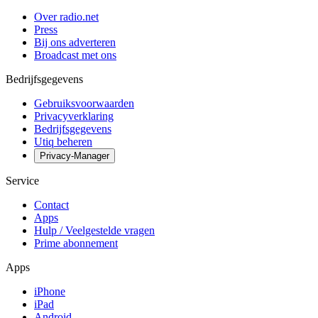
Over radio.net
Press
Bij ons adverteren
Broadcast met ons
Bedrijfsgegevens
Gebruiksvoorwaarden
Privacyverklaring
Bedrijfsgegevens
Utiq beheren
Privacy-Manager
Service
Contact
Apps
Hulp / Veelgestelde vragen
Prime abonnement
Apps
iPhone
iPad
Android