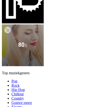
Top muziekgenres
Pop
Rock
Hip Hop
Chillout
Country
Gouwe ouwe
Electro