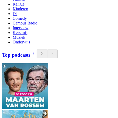
Religie
Kinderen
DJ
Comedy
Campus Radio
Interview
Kerstmis
Muziek
Onderwijs
Top podcasts