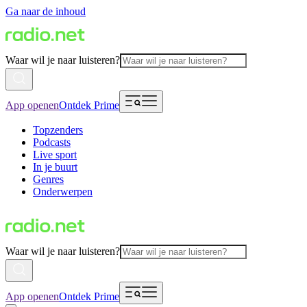
Ga naar de inhoud
Waar wil je naar luisteren?
App openen
Ontdek Prime
Topzenders
Podcasts
Live sport
In je buurt
Genres
Onderwerpen
Waar wil je naar luisteren?
App openen
Ontdek Prime