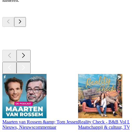
luisteren.
Top
podcasts
Top
podcasts
Top
podcasts
Maarten van Rossem &amp; Tom Jessen
Reality Check - B&B Vol Li
Nieuws, Nieuwscommentaar
Maatschappij & cultuur, TV 