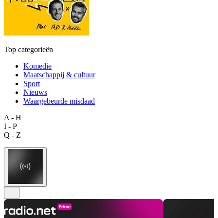
Top categorieën
Komedie
Maatschappij & cultuur
Sport
Nieuws
Waargebeurde misdaad
A - H
I - P
Q - Z