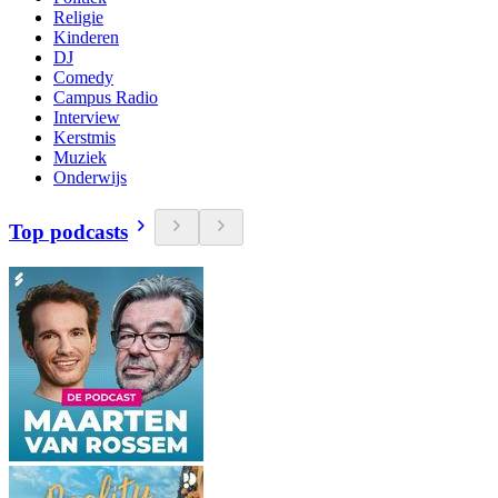
Religie
Kinderen
DJ
Comedy
Campus Radio
Interview
Kerstmis
Muziek
Onderwijs
Top podcasts