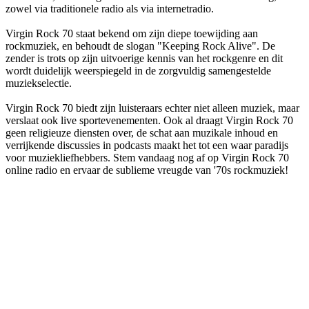
zowel via traditionele radio als via internetradio.
Virgin Rock 70 staat bekend om zijn diepe toewijding aan
rockmuziek, en behoudt de slogan "Keeping Rock Alive". De
zender is trots op zijn uitvoerige kennis van het rockgenre en dit
wordt duidelijk weerspiegeld in de zorgvuldig samengestelde
muziekselectie.
Virgin Rock 70 biedt zijn luisteraars echter niet alleen muziek, maar
verslaat ook live sportevenementen. Ook al draagt Virgin Rock 70
geen religieuze diensten over, de schat aan muzikale inhoud en
verrijkende discussies in podcasts maakt het tot een waar paradijs
voor muziekliefhebbers. Stem vandaag nog af op Virgin Rock 70
online radio en ervaar de sublieme vreugde van '70s rockmuziek!
De website van het radiostation