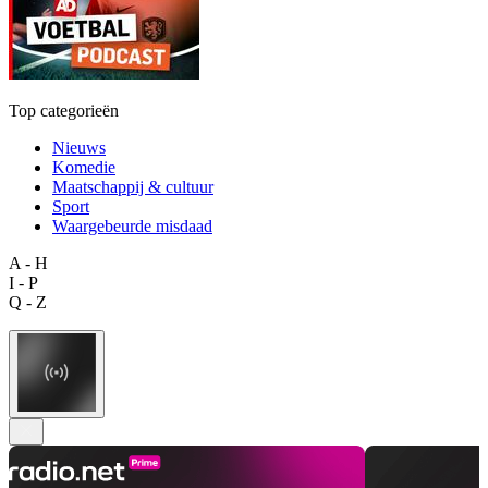
Top categorieën
Nieuws
Komedie
Maatschappij & cultuur
Sport
Waargebeurde misdaad
A - H
I - P
Q - Z