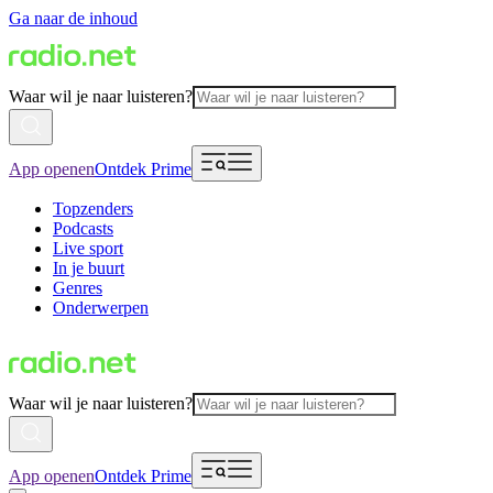
Ga naar de inhoud
Waar wil je naar luisteren?
App openen
Ontdek Prime
Topzenders
Podcasts
Live sport
In je buurt
Genres
Onderwerpen
Waar wil je naar luisteren?
App openen
Ontdek Prime