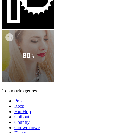
Top muziekgenres
Pop
Rock
Hip Hop
Chillout
Country
Gouwe ouwe
Electro