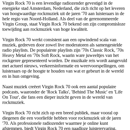
Virgin Rock 70 is een levendige radiozender gevestigd in de
energieke stad Amsterdam, Nederland, die zich richt op het leveren
van hoogwaardige rockmuziek uit de jaren '70 aan luisteraars in de
hele regio van Noord-Holland. Als deel van de gerenommeerde
Virgin Group, staat Virgin Rock 70 bekend om zijn compromisloze
toewijding aan rockmuziek van hoge kwaliteit.
Virgin Rock 70 werkt consistent aan een opwindend scala van
muziek, gedreven door zowel live moderatoren als samengestelde
radio playlists. De populairste playlists zijn '70s Classic Rock, '70s
Heavy Metal en '70s Soft Rock, waarin ware juweeltjes van het
rockgenre gepresenteerd worden. De muzikale reis wordt aangevuld
met actueel nieuws, verkeersinformatie en weervoorspellingen, om
luisteraars op de hoogte te houden van wat er gebeurt in de wereld
en in hun omgeving.
Naast muziek creëert Virgin Rock 70 ook een aantal populaire
podcasts, waaronder de 'Rock Talks', 'Behind The Music' en 'Life
On Tour', die fans een dieper inzicht geven in de wereld van
rockmuziek.
Virgin Rock 70 richt zich op een breed publiek, maar vooral op
diegenen die een voorliefde hebben voor rockmuziek uit de jaren
'70. Als professionele radiozender waarmee je online kunt
afstemmen, biedt Virgin Rock 70 een naadloze luisterervaring,