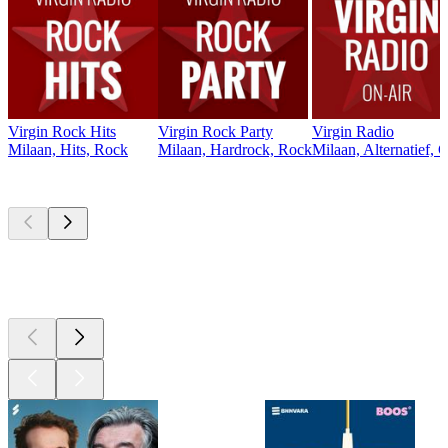
Virgin Rock Hits
Virgin Rock Party
Virgin Radio
Milaan, Hits, Rock
Milaan, Hardrock, Rock
Milaan, Alternatief, 
Top
podcasts
Top
podcasts
Top
podcasts