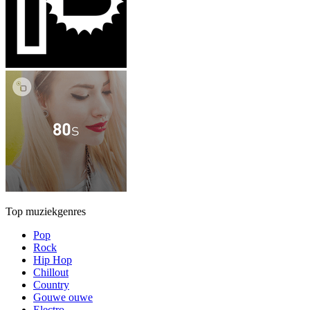
Top muziekgenres
Pop
Rock
Hip Hop
Chillout
Country
Gouwe ouwe
Electro