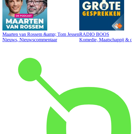
Maarten van Rossem &amp; Tom Jessen
RADIO BOOS
Nieuws, Nieuwscommentaar
Komedie, Maatschappij & cul