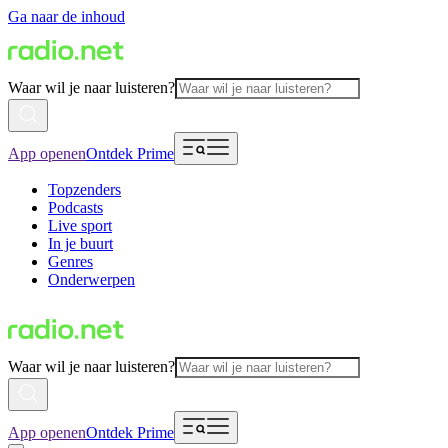
Ga naar de inhoud
Waar wil je naar luisteren?
App openen
Ontdek Prime
Topzenders
Podcasts
Live sport
In je buurt
Genres
Onderwerpen
Waar wil je naar luisteren?
App openen
Ontdek Prime