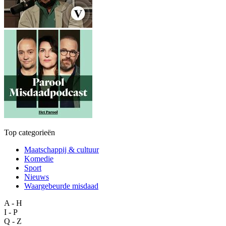
Top categorieën
Maatschappij & cultuur
Komedie
Sport
Nieuws
Waargebeurde misdaad
A - H
I - P
Q - Z