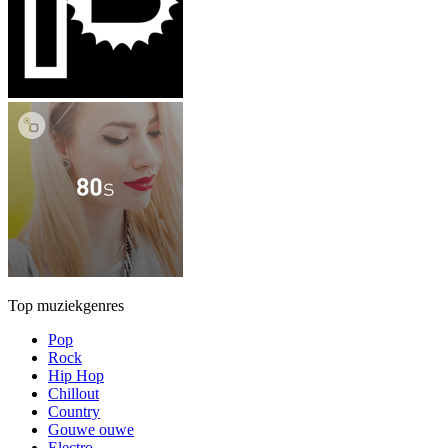
Top muziekgenres
Pop
Rock
Hip Hop
Chillout
Country
Gouwe ouwe
Electro