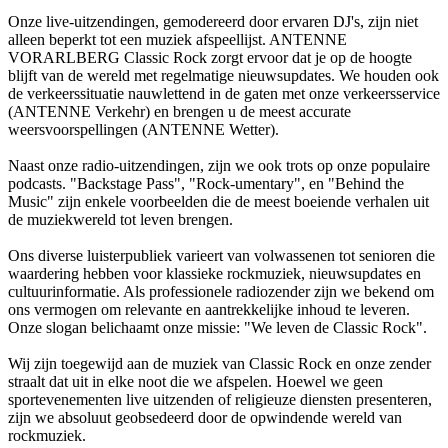
Onze live-uitzendingen, gemodereerd door ervaren DJ's, zijn niet
alleen beperkt tot een muziek afspeellijst. ANTENNE
VORARLBERG Classic Rock zorgt ervoor dat je op de hoogte
blijft van de wereld met regelmatige nieuwsupdates. We houden ook
de verkeerssituatie nauwlettend in de gaten met onze verkeersservice
(ANTENNE Verkehr) en brengen u de meest accurate
weersvoorspellingen (ANTENNE Wetter).
Naast onze radio-uitzendingen, zijn we ook trots op onze populaire
podcasts. "Backstage Pass", "Rock-umentary", en "Behind the
Music" zijn enkele voorbeelden die de meest boeiende verhalen uit
de muziekwereld tot leven brengen.
Ons diverse luisterpubliek varieert van volwassenen tot senioren die
waardering hebben voor klassieke rockmuziek, nieuwsupdates en
cultuurinformatie. Als professionele radiozender zijn we bekend om
ons vermogen om relevante en aantrekkelijke inhoud te leveren.
Onze slogan belichaamt onze missie: "We leven de Classic Rock".
Wij zijn toegewijd aan de muziek van Classic Rock en onze zender
straalt dat uit in elke noot die we afspelen. Hoewel we geen
sportevenementen live uitzenden of religieuze diensten presenteren,
zijn we absoluut geobsedeerd door de opwindende wereld van
rockmuziek.