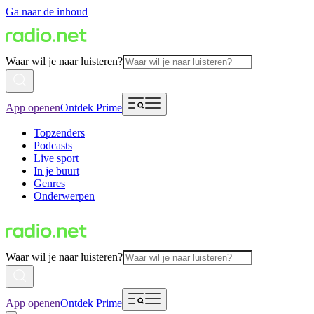
Ga naar de inhoud
Waar wil je naar luisteren?
App openen
Ontdek Prime
Topzenders
Podcasts
Live sport
In je buurt
Genres
Onderwerpen
Waar wil je naar luisteren?
App openen
Ontdek Prime