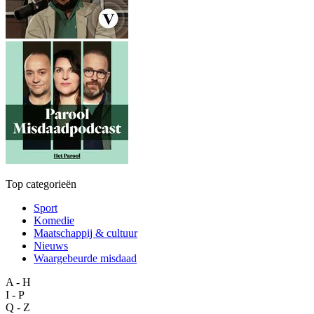
Top categorieën
Sport
Komedie
Maatschappij & cultuur
Nieuws
Waargebeurde misdaad
A - H
I - P
Q - Z