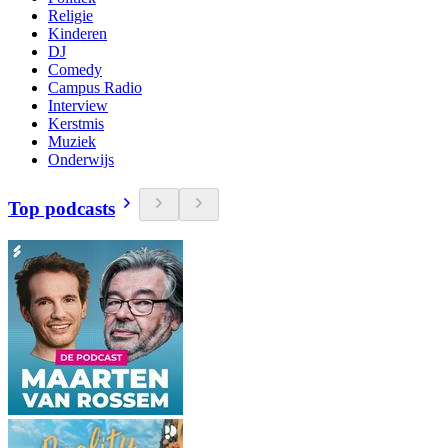
Religie
Kinderen
DJ
Comedy
Campus Radio
Interview
Kerstmis
Muziek
Onderwijs
Top podcasts