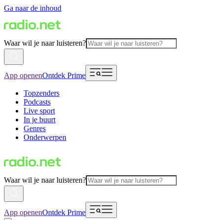
Ga naar de inhoud
Waar wil je naar luisteren?
App openen
Ontdek Prime
Topzenders
Podcasts
Live sport
In je buurt
Genres
Onderwerpen
Waar wil je naar luisteren?
App openen
Ontdek Prime