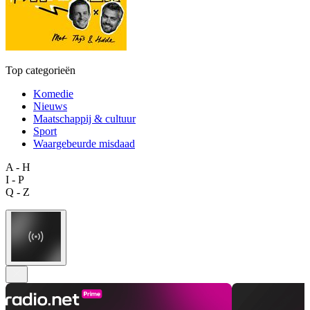
Top categorieën
Komedie
Nieuws
Maatschappij & cultuur
Sport
Waargebeurde misdaad
A - H
I - P
Q - Z