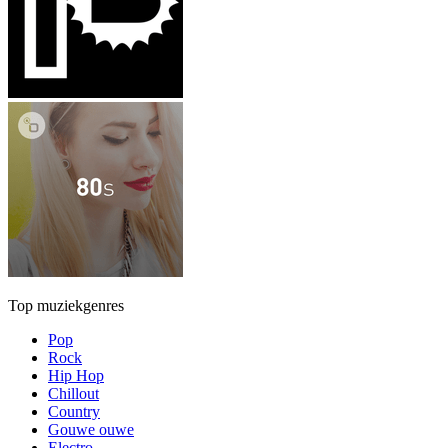
Top muziekgenres
Pop
Rock
Hip Hop
Chillout
Country
Gouwe ouwe
Electro