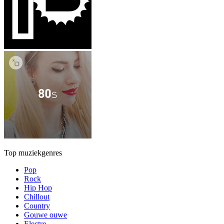
Top muziekgenres
Pop
Rock
Hip Hop
Chillout
Country
Gouwe ouwe
Electro