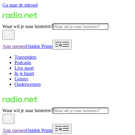
Ga naar de inhoud
Waar wil je naar luisteren?
App openen
Ontdek Prime
Topzenders
Podcasts
Live sport
In je buurt
Genres
Onderwerpen
Waar wil je naar luisteren?
App openen
Ontdek Prime