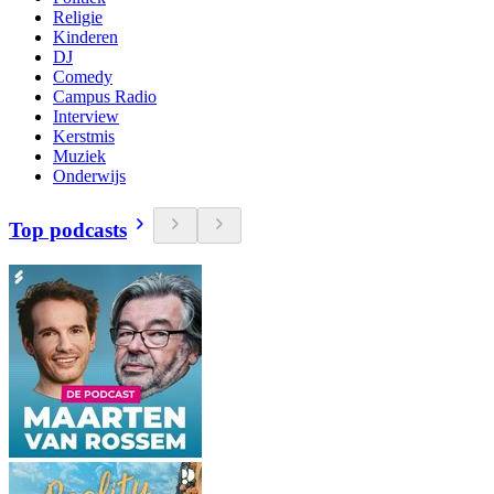
Religie
Kinderen
DJ
Comedy
Campus Radio
Interview
Kerstmis
Muziek
Onderwijs
Top podcasts