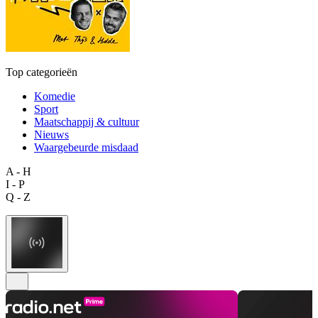
Top categorieën
Komedie
Sport
Maatschappij & cultuur
Nieuws
Waargebeurde misdaad
A - H
I - P
Q - Z