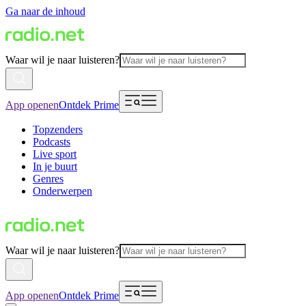
Ga naar de inhoud
Waar wil je naar luisteren?
App openen
Ontdek Prime
Topzenders
Podcasts
Live sport
In je buurt
Genres
Onderwerpen
Waar wil je naar luisteren?
App openen
Ontdek Prime