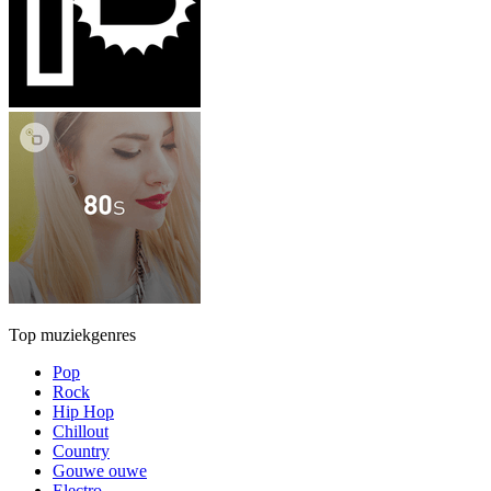
Top muziekgenres
Pop
Rock
Hip Hop
Chillout
Country
Gouwe ouwe
Electro