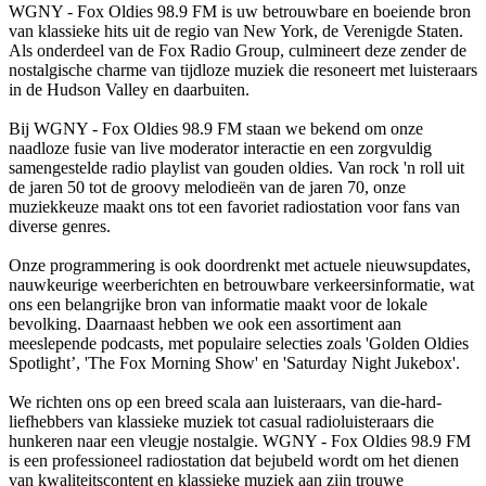
WGNY - Fox Oldies 98.9 FM is uw betrouwbare en boeiende bron
van klassieke hits uit de regio van New York, de Verenigde Staten.
Als onderdeel van de Fox Radio Group, culmineert deze zender de
nostalgische charme van tijdloze muziek die resoneert met luisteraars
in de Hudson Valley en daarbuiten.
Bij WGNY - Fox Oldies 98.9 FM staan ​​we bekend om onze
naadloze fusie van live moderator interactie en een zorgvuldig
samengestelde radio playlist van gouden oldies. Van rock 'n roll uit
de jaren 50 tot de groovy melodieën van de jaren 70, onze
muziekkeuze maakt ons tot een favoriet radiostation voor fans van
diverse genres.
Onze programmering is ook doordrenkt met actuele nieuwsupdates,
nauwkeurige weerberichten en betrouwbare verkeersinformatie, wat
ons een belangrijke bron van informatie maakt voor de lokale
bevolking. Daarnaast hebben we ook een assortiment aan
meeslepende podcasts, met populaire selecties zoals 'Golden Oldies
Spotlight’, 'The Fox Morning Show' en 'Saturday Night Jukebox'.
We richten ons op een breed scala aan luisteraars, van die-hard-
liefhebbers van klassieke muziek tot casual radioluisteraars die
hunkeren naar een vleugje nostalgie. WGNY - Fox Oldies 98.9 FM
is een professioneel radiostation dat bejubeld wordt om het dienen
van kwaliteitscontent en klassieke muziek aan zijn trouwe