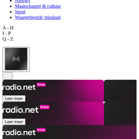
Nieuws
Maatschappij & cultuur
Sport
Waargebeurde misdaad
A - H
I - P
Q - Z
Leer meer
Leer meer