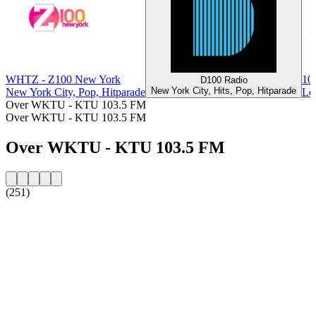
WHTZ - Z100 New York
10
D100 Radio
New York City, Hits, Pop, Hitparade
New York City, Pop, Hitparade
Los
Over WKTU - KTU 103.5 FM
Over WKTU - KTU 103.5 FM
Over WKTU - KTU 103.5 FM
(251)
De website van het radiostation