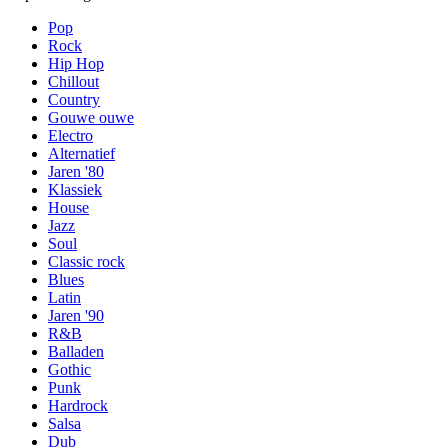
Pop
Rock
Hip Hop
Chillout
Country
Gouwe ouwe
Electro
Alternatief
Jaren '80
Klassiek
House
Jazz
Soul
Classic rock
Blues
Latin
Jaren '90
R&B
Balladen
Gothic
Punk
Hardrock
Salsa
Dub