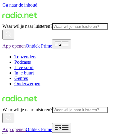
Ga naar de inhoud
Waar wil je naar luisteren?
App openen
Ontdek Prime
Topzenders
Podcasts
Live sport
In je buurt
Genres
Onderwerpen
Waar wil je naar luisteren?
App openen
Ontdek Prime