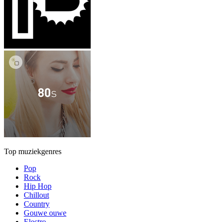
Top muziekgenres
Pop
Rock
Hip Hop
Chillout
Country
Gouwe ouwe
Electro