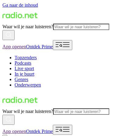
Ga naar de inhoud
Waar wil je naar luisteren?
App openen
Ontdek Prime
Topzenders
Podcasts
Live sport
In je buurt
Genres
Onderwerpen
Waar wil je naar luisteren?
App openen
Ontdek Prime