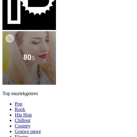
Top muziekgenres
Pop
Rock
Hip Hop
Chillout
Country
Gouwe ouwe
Electro