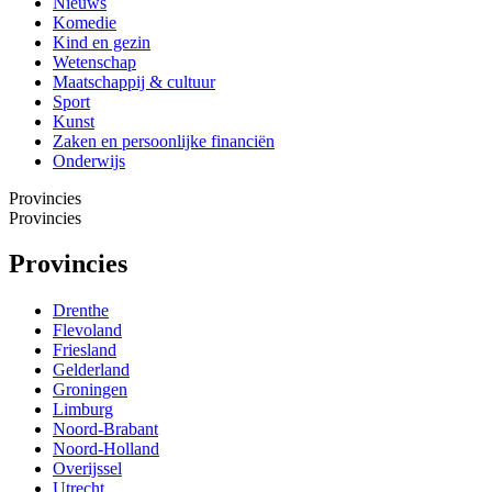
Nieuws
Komedie
Kind en gezin
Wetenschap
Maatschappij & cultuur
Sport
Kunst
Zaken en persoonlijke financiën
Onderwijs
Provincies
Provincies
Provincies
Drenthe
Flevoland
Friesland
Gelderland
Groningen
Limburg
Noord-Brabant
Noord-Holland
Overijssel
Utrecht