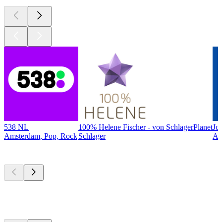
538 NL
100% Helene Fischer - von SchlagerPlanet
Jo
Amsterdam, Pop, Rock
Schlager
Am
Top
podcasts
Top
podcasts
Top
podcasts