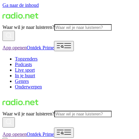
Ga naar de inhoud
Waar wil je naar luisteren?
App openen
Ontdek Prime
Topzenders
Podcasts
Live sport
In je buurt
Genres
Onderwerpen
Waar wil je naar luisteren?
App openen
Ontdek Prime