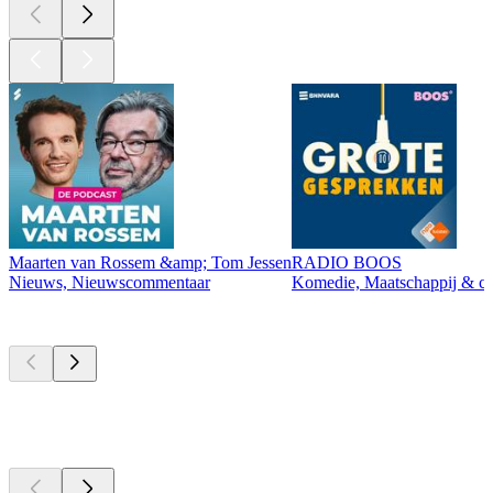
Maarten van Rossem &amp; Tom Jessen
RADIO BOOS
Nieuws, Nieuwscommentaar
Komedie, Maatschappij & cul
Momenteel
populair
Momenteel
populair
Momenteel
populair