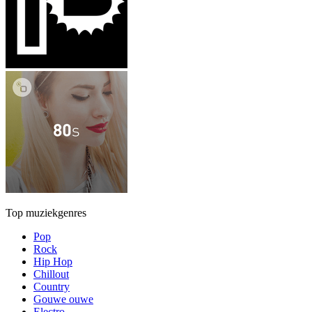
Top muziekgenres
Pop
Rock
Hip Hop
Chillout
Country
Gouwe ouwe
Electro