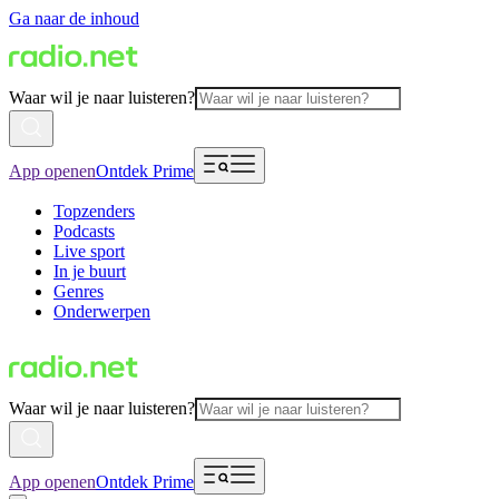
Ga naar de inhoud
Waar wil je naar luisteren?
App openen
Ontdek Prime
Topzenders
Podcasts
Live sport
In je buurt
Genres
Onderwerpen
Waar wil je naar luisteren?
App openen
Ontdek Prime