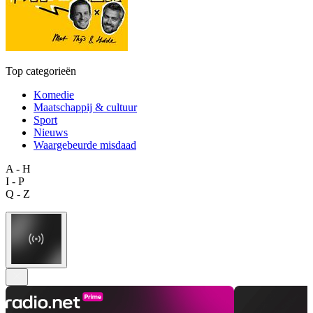
Top categorieën
Komedie
Maatschappij & cultuur
Sport
Nieuws
Waargebeurde misdaad
A - H
I - P
Q - Z