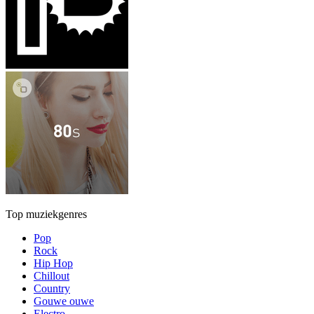
Top muziekgenres
Pop
Rock
Hip Hop
Chillout
Country
Gouwe ouwe
Electro