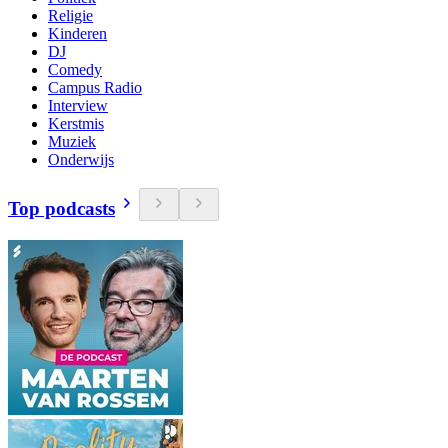
Religie
Kinderen
DJ
Comedy
Campus Radio
Interview
Kerstmis
Muziek
Onderwijs
Top podcasts