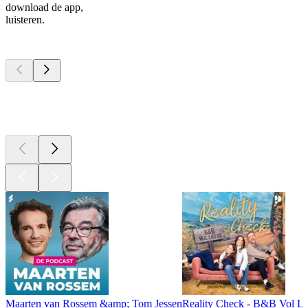
download de app,
luisteren.
Top
podcasts
Top
podcasts
Top
podcasts
Maarten van Rossem &amp; Tom Jessen
Reality Check - B&B Vol Li