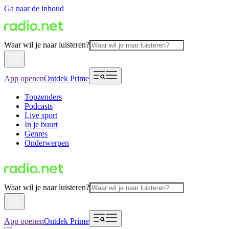
Ga naar de inhoud
Waar wil je naar luisteren?
App openen
Ontdek Prime
Topzenders
Podcasts
Live sport
In je buurt
Genres
Onderwerpen
Waar wil je naar luisteren?
App openen
Ontdek Prime