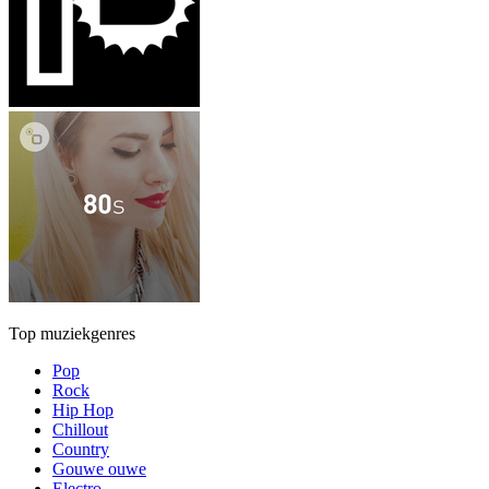
Top muziekgenres
Pop
Rock
Hip Hop
Chillout
Country
Gouwe ouwe
Electro