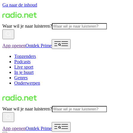
Ga naar de inhoud
Waar wil je naar luisteren?
App openen
Ontdek Prime
Topzenders
Podcasts
Live sport
In je buurt
Genres
Onderwerpen
Waar wil je naar luisteren?
App openen
Ontdek Prime