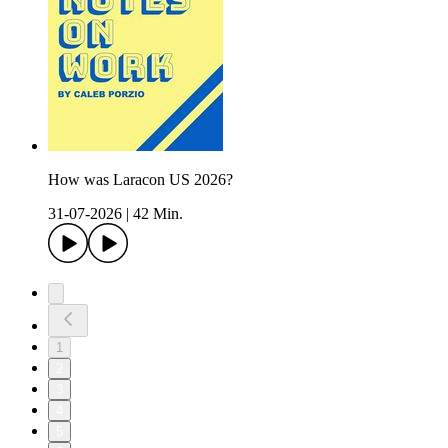
How was Laracon US 2026?
31-07-2026
|
42 Min.
1
2
3
4
5