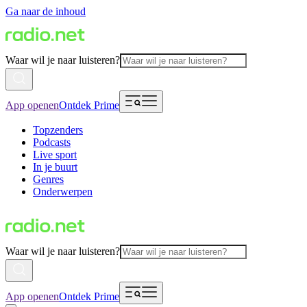
Ga naar de inhoud
Waar wil je naar luisteren?
App openen
Ontdek Prime
Topzenders
Podcasts
Live sport
In je buurt
Genres
Onderwerpen
Waar wil je naar luisteren?
App openen
Ontdek Prime