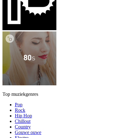
Top muziekgenres
Pop
Rock
Hip Hop
Chillout
Country
Gouwe ouwe
Electro