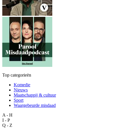
Top categorieën
Komedie
Nieuws
Maatschappij & cultuur
Sport
Waargebeurde misdaad
A - H
I - P
Q - Z