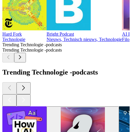
Hard Fork
Bright Podcast
AI R
Technologie
Nieuws, Technisch nieuws, Technologie
Filos
Trending Technologie -podcasts
Trending Technologie -podcasts
Trending Technologie -podcasts