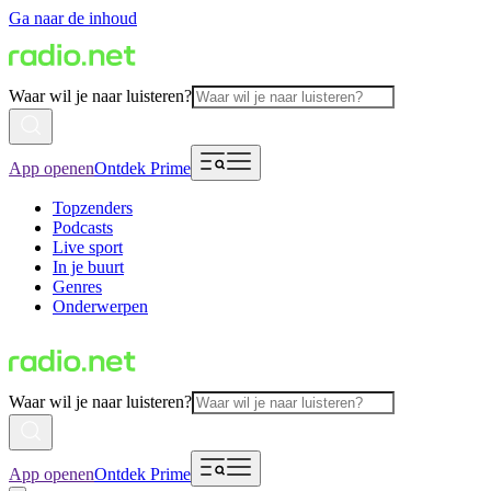
Ga naar de inhoud
Waar wil je naar luisteren?
App openen
Ontdek Prime
Topzenders
Podcasts
Live sport
In je buurt
Genres
Onderwerpen
Waar wil je naar luisteren?
App openen
Ontdek Prime