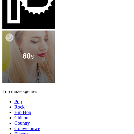
Top muziekgenres
Pop
Rock
Hip Hop
Chillout
Country
Gouwe ouwe
Electro