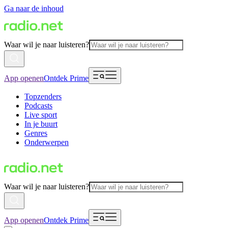
Ga naar de inhoud
Waar wil je naar luisteren?
App openen
Ontdek Prime
Topzenders
Podcasts
Live sport
In je buurt
Genres
Onderwerpen
Waar wil je naar luisteren?
App openen
Ontdek Prime