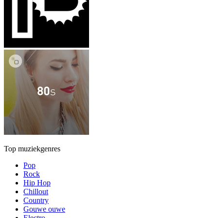
Top muziekgenres
Pop
Rock
Hip Hop
Chillout
Country
Gouwe ouwe
Electro