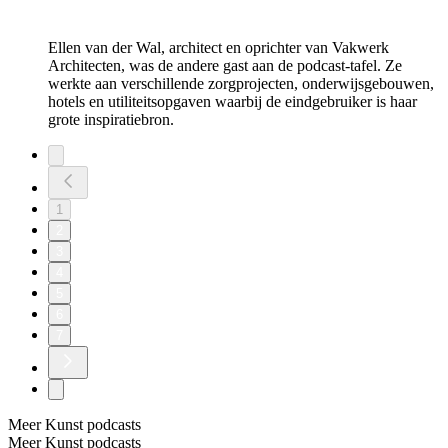
Ellen van der Wal, architect en oprichter van Vakwerk
Architecten, was de andere gast aan de podcast-tafel. Ze
werkte aan verschillende zorgprojecten, onderwijsgebouwen,
hotels en utiliteitsopgaven waarbij de eindgebruiker is haar
grote inspiratiebron.
1
2
3
4
5
6
7
Meer Kunst podcasts
Meer Kunst podcasts