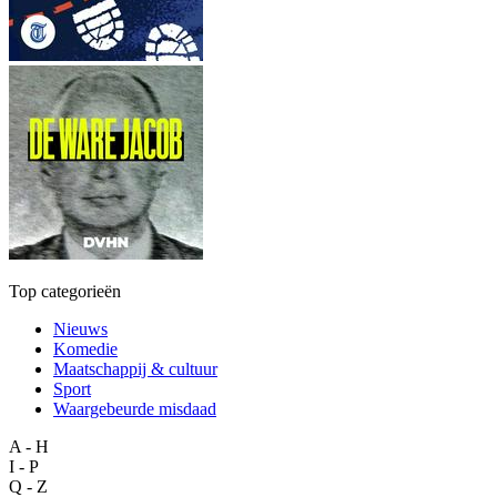
Top categorieën
Nieuws
Komedie
Maatschappij & cultuur
Sport
Waargebeurde misdaad
A - H
I - P
Q - Z