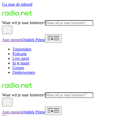
Ga naar de inhoud
Waar wil je naar luisteren?
App openen
Ontdek Prime
Topzenders
Podcasts
Live sport
In je buurt
Genres
Onderwerpen
Waar wil je naar luisteren?
App openen
Ontdek Prime