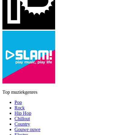
Top muziekgenres
Pop
Rock
Hip Hop
Chillout
Country
Gouwe ouwe
Electro