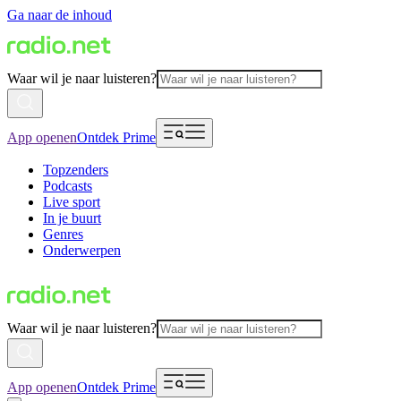
Ga naar de inhoud
Waar wil je naar luisteren?
App openen
Ontdek Prime
Topzenders
Podcasts
Live sport
In je buurt
Genres
Onderwerpen
Waar wil je naar luisteren?
App openen
Ontdek Prime