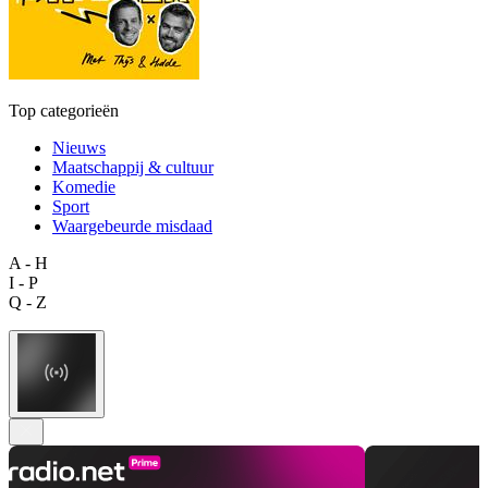
Top categorieën
Nieuws
Maatschappij & cultuur
Komedie
Sport
Waargebeurde misdaad
A - H
I - P
Q - Z