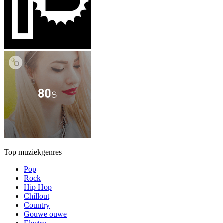
Top muziekgenres
Pop
Rock
Hip Hop
Chillout
Country
Gouwe ouwe
Electro