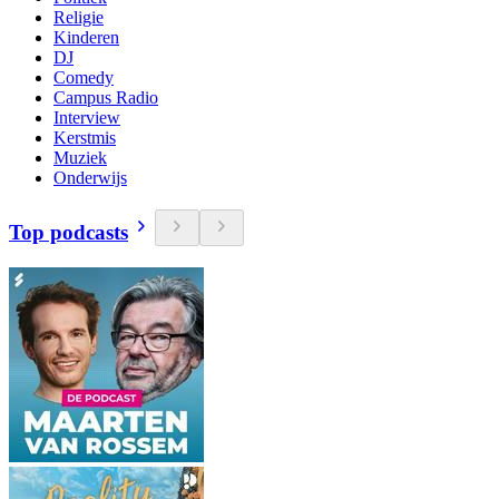
Religie
Kinderen
DJ
Comedy
Campus Radio
Interview
Kerstmis
Muziek
Onderwijs
Top podcasts