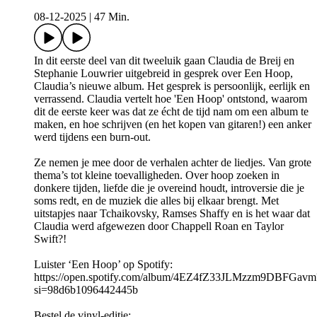
08-12-2025
|
47 Min.
In dit eerste deel van dit tweeluik gaan Claudia de Breij en
Stephanie Louwrier uitgebreid in gesprek over Een Hoop,
Claudia’s nieuwe album. Het gesprek is persoonlijk, eerlijk en
verrassend. Claudia vertelt hoe 'Een Hoop' ontstond, waarom
dit de eerste keer was dat ze écht de tijd nam om een album te
maken, en hoe schrijven (en het kopen van gitaren!) een anker
werd tijdens een burn-out.
Ze nemen je mee door de verhalen achter de liedjes. Van grote
thema’s tot kleine toevalligheden. Over hoop zoeken in
donkere tijden, liefde die je overeind houdt, introversie die je
soms redt, en de muziek die alles bij elkaar brengt. Met
uitstapjes naar Tchaikovsky, Ramses Shaffy en is het waar dat
Claudia werd afgewezen door Chappell Roan en Taylor
Swift?!
Luister ‘Een Hoop’ op Spotify:
https://open.spotify.com/album/4EZ4fZ33JLMzzm9DBFGavm
si=98d6b1096442445b
Bestel de vinyl-editie: