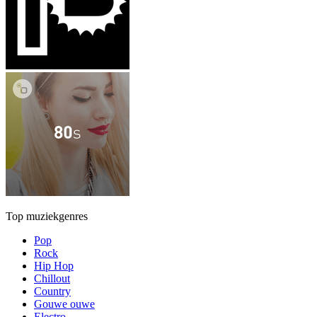
Top muziekgenres
Pop
Rock
Hip Hop
Chillout
Country
Gouwe ouwe
Electro