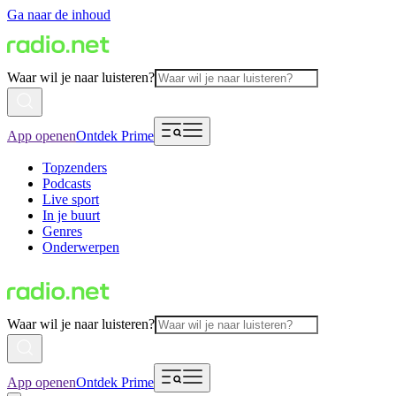
Ga naar de inhoud
Waar wil je naar luisteren?
App openen
Ontdek Prime
Topzenders
Podcasts
Live sport
In je buurt
Genres
Onderwerpen
Waar wil je naar luisteren?
App openen
Ontdek Prime