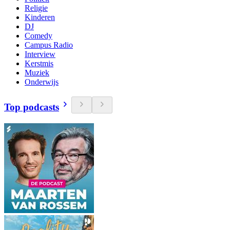
Religie
Kinderen
DJ
Comedy
Campus Radio
Interview
Kerstmis
Muziek
Onderwijs
Top podcasts