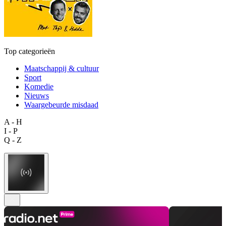
Top categorieën
Maatschappij & cultuur
Sport
Komedie
Nieuws
Waargebeurde misdaad
A - H
I - P
Q - Z