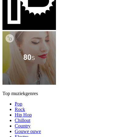
Top muziekgenres
Pop
Rock
Hip Hop
Chillout
Country
Gouwe ouwe
Electro