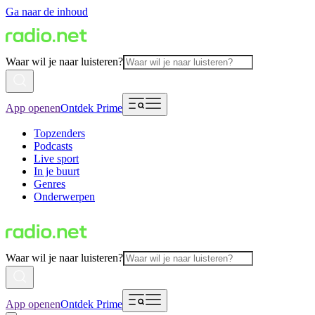
Ga naar de inhoud
Waar wil je naar luisteren?
App openen
Ontdek Prime
Topzenders
Podcasts
Live sport
In je buurt
Genres
Onderwerpen
Waar wil je naar luisteren?
App openen
Ontdek Prime