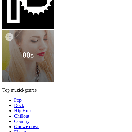
Top muziekgenres
Pop
Rock
Hip Hop
Chillout
Country
Gouwe ouwe
Electro