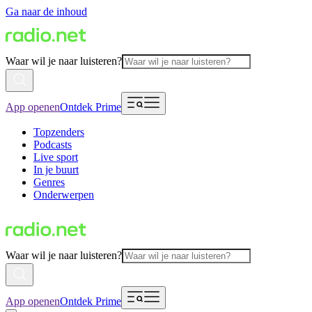
Ga naar de inhoud
Waar wil je naar luisteren?
App openen
Ontdek Prime
Topzenders
Podcasts
Live sport
In je buurt
Genres
Onderwerpen
Waar wil je naar luisteren?
App openen
Ontdek Prime