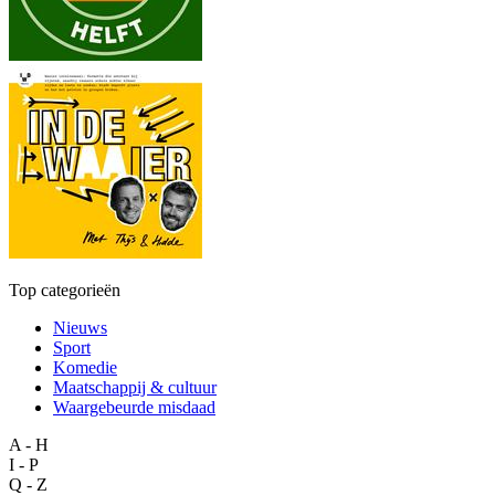
Top categorieën
Nieuws
Sport
Komedie
Maatschappij & cultuur
Waargebeurde misdaad
A - H
I - P
Q - Z