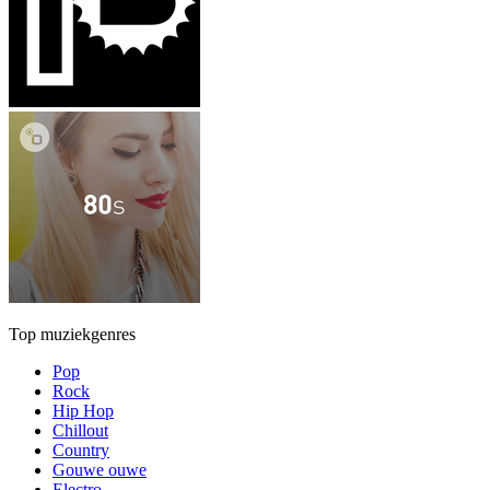
Top muziekgenres
Pop
Rock
Hip Hop
Chillout
Country
Gouwe ouwe
Electro