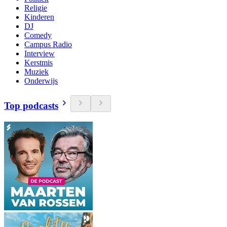
Religie
Kinderen
DJ
Comedy
Campus Radio
Interview
Kerstmis
Muziek
Onderwijs
Top podcasts