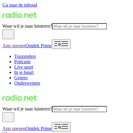
Ga naar de inhoud
Waar wil je naar luisteren?
App openen
Ontdek Prime
Topzenders
Podcasts
Live sport
In je buurt
Genres
Onderwerpen
Waar wil je naar luisteren?
App openen
Ontdek Prime