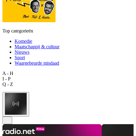
Top categorieën
Komedie
Maatschappij & cultuur
Nieuws
Sport
Waargebeurde misdaad
A - H
I - P
Q - Z