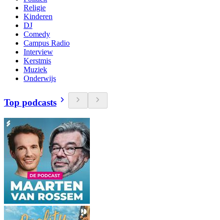
Religie
Kinderen
DJ
Comedy
Campus Radio
Interview
Kerstmis
Muziek
Onderwijs
Top podcasts