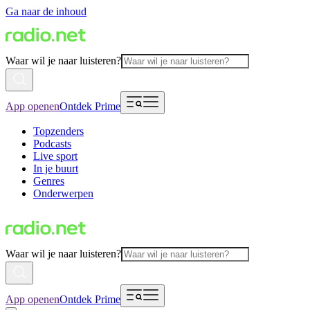
Ga naar de inhoud
Waar wil je naar luisteren?
App openen
Ontdek Prime
Topzenders
Podcasts
Live sport
In je buurt
Genres
Onderwerpen
Waar wil je naar luisteren?
App openen
Ontdek Prime