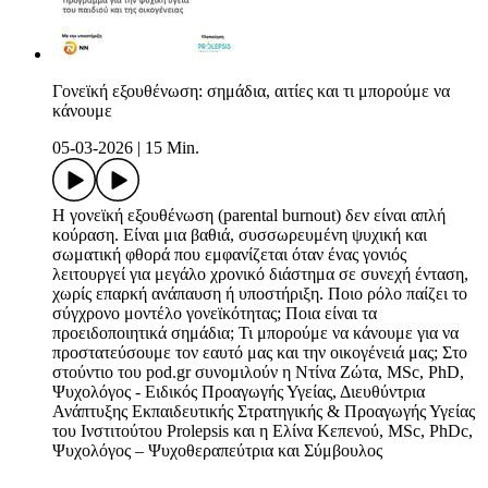
Γονεϊκή εξουθένωση: σημάδια, αιτίες και τι μπορούμε να
κάνουμε
05-03-2026
|
15 Min.
Η γονεϊκή εξουθένωση (parental burnout) δεν είναι απλή
κούραση. Είναι μια βαθιά, συσσωρευμένη ψυχική και
σωματική φθορά που εμφανίζεται όταν ένας γονιός
λειτουργεί για μεγάλο χρονικό διάστημα σε συνεχή ένταση,
χωρίς επαρκή ανάπαυση ή υποστήριξη. Ποιο ρόλο παίζει το
σύγχρονο μοντέλο γονεϊκότητας; Ποια είναι τα
προειδοποιητικά σημάδια; Τι μπορούμε να κάνουμε για να
προστατεύσουμε τον εαυτό μας και την οικογένειά μας; Στο
στούντιο του pod.gr συνομιλούν η Ντίνα Ζώτα, MSc, PhD,
Ψυχολόγος - Ειδικός Προαγωγής Υγείας, Διευθύντρια
Ανάπτυξης Εκπαιδευτικής Στρατηγικής & Προαγωγής Υγείας
του Iνστιτούτου Prolepsis και η Ελίνα Κεπενού, MSc, PhDc,
Ψυχολόγος – Ψυχοθεραπεύτρια και Σύμβουλος