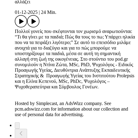
αλλάζει
01-12-2025
|
24 Min.
Πολλοί γονείς που σκέφτονται τον χωρισμό αναρωτιούνται:
“Τι θα γίνει με τα παιδιά; Πώς θα τους το πω; Υπάρχει ηλικία
που να τα πειράξει λιγότερο;” Σε αυτό το επεισόδιο μιλάμε
ανοιχτά για το διαζύγιο και για το πώς μπορούμε να
υποστηρίξουμε τα παιδιά, μέσα σε αυτή τη σημαντική
αλλαγή στη ζωή της οικογένειας. Στο στούντιο του pod.gr
συνομιλούν η Ντίνα Ζώτα, MSc, PhD, Ψυχολόγος - Ειδικός
Προαγωγής Υγείας, Διευθύντρια Ανάπτυξης Εκπαιδευτικής
Στρατηγικής & Προαγωγής Υγείας του Iνστιτούτου Prolepsis
και η Ελίνα Κεπενού, MSc, PhDc, Ψυχολόγος –
Ψυχοθεραπεύτρια και Σύμβουλος Γονέων.
Hosted by Simplecast, an AdsWizz company. See
pcm.adswizz.com for information about our collection and
use of personal data for advertising.