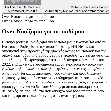
De PWRSLIDE Podcast
Motoring Podcast - News S
Automobiel, Vrije tijd
Automobiel, Nieuws, Nieuwscommentaar, Vrije 
Over Νοιάζομαι για το παιδί μου
Over Νοιάζομαι για το παιδί μου
Over Νοιάζομαι για το παιδί μου
Η σειρά podcast “Νοιάζομαι για το παιδί μου” υλοποιείται από το
Ινστιτούτο Prolepsis με την υποστήριξη της NN Hellas και
αποσκοπεί στην προαγωγή της ψυχικής υγείας του παιδιού και της
οικογένειας, μέσα από δράσεις ευαισθητοποίησης, ενημέρωσης και
εκπαίδευσης. Το πρόγραμμα, το οποίο ξεκίνησε τον Απρίλιο του
2022, επιδιώκει να ενδυναμώσει και να ενισχύσει τον ρόλο των
γονέων, κηδεμόνων και των ηλικιωμένων μελών της οικογένειας
στην πρόληψη και αντιμετώπιση δυσκολιών και προβλημάτων
ψυχικής υγείας που βιώνουν στην καθημερινότητά τους σε σχέση
με τα παιδιά. Ειδικοί και εξειδικευμένοι επιστήμονες επιχειρούν να
προσεγγίσουν και να δώσουν λύσεις, μέσα από διαφορετικές
θεματικές, σε προβλήματα που απασχολούν τόσο τα παιδιά, όσο
και τους άμεσα εμπλεκόμενους στην ανατροφή τους.
Podcast website