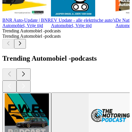
BNR Auto-Update | BNR
EV Update - alle elektrische auto’s
De Nati
Automobiel, Vrije tijd
Automobiel, Vrije tijd
Automobi
Trending Automobiel -podcasts
Trending Automobiel -podcasts
Trending Automobiel -podcasts