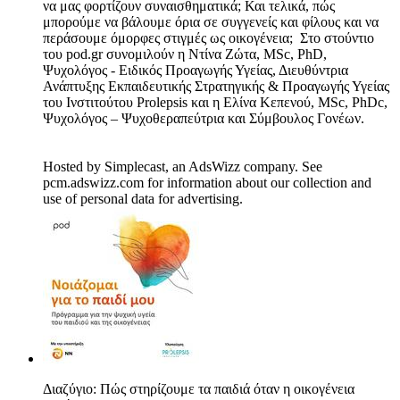
να μας φορτίζουν συναισθηματικά; Και τελικά, πώς
μπορούμε να βάλουμε όρια σε συγγενείς και φίλους και να
περάσουμε όμορφες στιγμές ως οικογένεια; Στο στούντιο
του pod.gr συνομιλούν η Ντίνα Ζώτα, MSc, PhD,
Ψυχολόγος - Ειδικός Προαγωγής Υγείας, Διευθύντρια
Ανάπτυξης Εκπαιδευτικής Στρατηγικής & Προαγωγής Υγείας
του Iνστιτούτου Prolepsis και η Ελίνα Κεπενού, MSc, PhDc,
Ψυχολόγος – Ψυχοθεραπεύτρια και Σύμβουλος Γονέων.
Hosted by Simplecast, an AdsWizz company. See
pcm.adswizz.com for information about our collection and
use of personal data for advertising.
Διαζύγιο: Πώς στηρίζουμε τα παιδιά όταν η οικογένεια