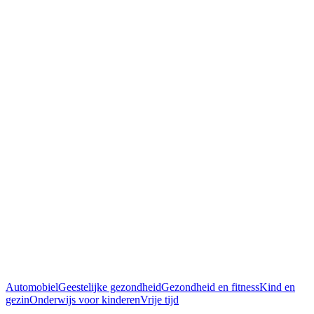
Automobiel
Geestelijke gezondheid
Gezondheid en fitness
Kind en
gezin
Onderwijs voor kinderen
Vrije tijd