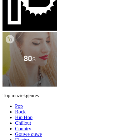
Top muziekgenres
Pop
Rock
Hip Hop
Chillout
Country
Gouwe ouwe
Electro