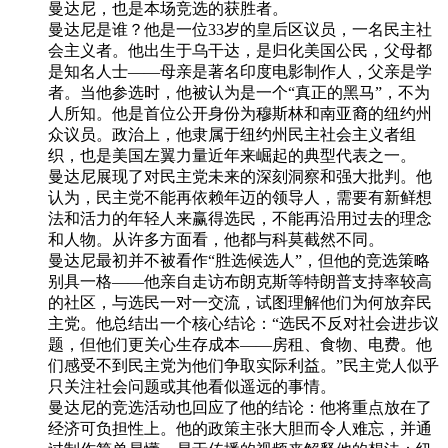
曼达尼，也是本场竞选的获胜者。
曼达尼是谁？他是一位33岁的皇后区议员，一名民主社
会主义者。他出生于乌干达，是归化美国公民，父母都
是知名人士——母亲是著名印度电影制作人，父亲是学
者。当他参选时，他被认为是一个“真正的黑马”，不为
人所知。他是首位公开身份为穆斯林和南亚裔的纽约州
众议员。政治上，他隶属于纽约州民主社会主义者组
织，也是美国左翼力量近年来崛起的典型代表之一。
曼达尼展现了对民主党未来的深刻洞察和强大批判。他
认为，民主党不能再依赖年迈的领导人，需要有新鲜想
法和活力的年轻人来赢得选民，不能再沿用过去的理念
和人物。从许多方面看，他都与科莫截然不同。
曼达尼最初并不被看作“胜选候选人”，但他的竞选策略
别具一格——他亲自走访布朗克斯等特朗普支持率较高
的社区，与选民一对一交流，试图理解他们为何放弃民
主党。他总结出一个核心结论：“选民不反对社会进步议
题，但他们更关心生存成本——房租、食物、电费。他
们感受不到民主党为他们争取实际利益。”民主党人似乎
只关注社会问题或其他看似遥远的事情。
曼达尼的竞选活动也回应了他的结论：他将重点放在了
经济可负担性上。他的政策主张大胆而令人难忘，并通