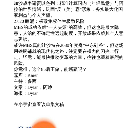
加沙战争谴责以色列：精准计算国内（年轻民意）与阿
拉伯世界情绪，巩固“反（美）霸”形象，务实最大化国
家利益与个人声望。
27:20 暗涌：极致集权伴生极致风险
MBS的成功依赖“一人决策”的高效，但这也是最大隐
患，人治的不确定性远超制度，开放成果依赖其个人意
志延续。
或许MBS真能让沙特在2030年变身“中东硅谷”，但这场
用铁腕铺就的现代化之路，注定要在权力的刀尖上行
走。毕竟，能最快推动变革的力量，往往也藏着最烈的
风险。
你觉得，这个85后王储，能赌赢吗？
嘉宾：Karen
主持：多西
文案：Dylan，阿峥
海报：Dylan
在小宇宙查看该单集文稿