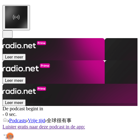
Leer meer
Leer meer
Leer meer
De podcast begint in
- 0 sec.
Podcasts
Vrije tijd
全球很有事
Luister gratis naar deze podcast in de app: