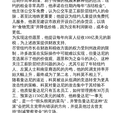
过制作简单易懂、易于传播的视频来解释他的想法：纽
约的租金非常高昂，他承诺在任期内每年“冻结租金”。
他主张公交车免费，认为公交车是工薪阶层纽约人的命
脉，甚至比地铁更重要；他提议为纽约儿童提供免费托
儿服务。他甚至建议市政府开设自己的杂货店，以填
补“食物荒漠”并降低价格，因为没有利润驱动，成本会
更低。
为实现这些愿景，他提议每年向富人征收100亿美元的新
税，为上述政策提供财政支持。
尽管纽约市长在财政和税收方面的权力受到州政府的限
制，许多政策在实际操作中可能难以实现，但曼达尼的
竞选展示了他的价值观、愿景和为之奋斗的决心。这种
关注工薪阶层经济问题的决心，尤其引起了年轻纽约
人、左翼人士和南亚裔选民的共鸣，他的民调支持率开
始大幅上升，最终成为了第二名，与科莫不相上下。
随着曼达尼的逼近，科莫被迫从低调的竞选转变为更具
攻击性的策略。科莫对曼达尼的攻击集中于其经验不
足，他质疑曼达尼只有五名员工，如何管理拥有30万员
工、预算达1150亿美元的城市。他称曼达尼“一事无
成”，是一个“彻头彻尾的菜鸟”，并警告曼达尼这种“左
派”会把民主党带向错误的方向，并提及他过去曾支
持“削减警察资金”的立场。