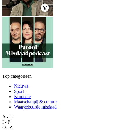
Top categorieën
Nieuws
Sport
Komedie
Maatschappij & cultuur
Waargebeurde misdaad
A - H
I - P
Q - Z