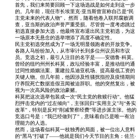
首先，我们来简要回顾一下这场选战是如何走到这一步
的。几年前，现任市长埃里克·亚当斯曾宣称自己是“民
主党未来的代表人物”， 然而，随着他卷入联邦腐败调
查，亚当斯的政治声誉严重受损。尽管曾一度考虑跳过
初选直接参加大选，他最终宣布退出民主党初选，为这
一场原本无悬念的选举增添了高度不确定性。
民主党初选突然成为了一场无明显领跑者的开放竞争。
各路人马纷纷加入，从市审计长到多位州议员和市议
员。竞选之初，最引人注目的名字是——安德鲁·科莫。
曾经的纽约州州长科莫，政坛经验丰富，是推动纽约通
过同性婚姻法案、重建拉瓜迪亚机场、提高最低工资的
关键人物。但几年前，他因涉及性骚扰指控及疫情期间
疗养院死亡数据造假丑闻被迫辞职。他的突然复出，被
视为一次高风险的政治豪赌。
科莫把这次选举包装成一次“民主党的救赎行动”。他猛
烈抨击党内的“过左倾向”，主张回归“实用主义”与“务实
改革”，特别是反对“削减警察经费”等进步派主张。他的
竞选口号是：“我已经做到了”，意味着自己是唯一有治
理能力的人选。
然而，这场看似科莫一枝独秀的局面，被一位出人意料
的“黑马”打破了——他就是我们今天节目的主角：佐兰·