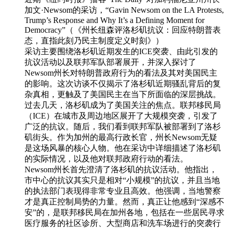
加文·Newsom的采访，“Gavin Newsom on the LA Protests,
Trump’s Response and Why It’s a Defining Moment for
Democracy”（《州长纽森评洛杉矶抗议：回应特朗普表
态，直指此刻乃民主制度定义时刻》）
采访主要围绕洛杉矶近期发生的ICE突袭、由此引发的
抗议活动以及联邦军队部署展开，并深入探讨了
Newsom州长对特朗普政府行为的看法及其对美国民主
的影响。这次访谈不仅揭示了洛杉矶近期骚乱背后的复
杂真相，更触及了美国民主在当下所面临的深层挑战。
过去几天，洛杉矶成为了美国关注的焦点。联邦移民局
（ICE）在城市及周边地区展开了大规模突袭，引发了
广泛的抗议。随后，我们看到联邦军队被部署到了洛杉
矶街头。作为加州的最高行政长官，州长Newsom无疑
是这场风暴的核心人物。他在采访中详细描述了洛杉矶
的实际情况，以及他对联邦政府行动的看法。
Newsom州长首先澄清了洛杉矶的抗议活动。他指出，
市中心的抗议其实只是相对“小规模”的抗议，并且当地
的执法部门表现得非常专业且高效。他强调，当地警察
才是真正控制局势的力量。然而，真正让他感到“深感不
安”的，是联邦移民局在加州各地，包括在一些居民寻求
医疗服务的社区诊所、大型商店和洗车场进行的突袭行