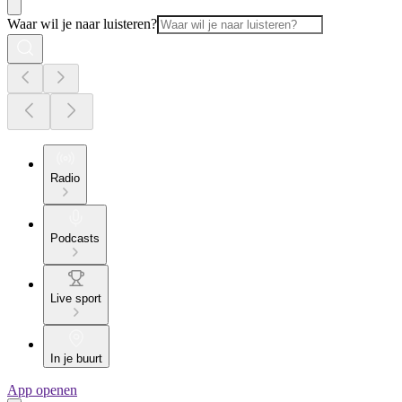
Waar wil je naar luisteren?
Radio
Podcasts
Live sport
In je buurt
App openen