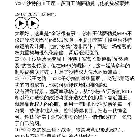
Vol.7 沙特的血王座：多面王储萨勒曼与他的集权豪赌
09-07-2025
|
32 Min.
大家好，这里是“全球很有事”！沙特王储萨勒曼MBS不
仅是硬怼奥巴马的85后铁腕，更是用雷霆手段重构沙特
命运的设计师。他的“夺嫡”远非宫斗，而是一场精密的
权力重构与现代化豪赌，背后暗流汹涌。
02:10 王位继承大变局！ 沙特王室曾长期遵循“兄终弟
及”的古老传统，但在MBS的崛起下，这一延续多年的
制度被彻底打破，开启了沙特权力传承的新篇章！
07:10 成王之路：5000子夺嫡的最终赢家，比汉弗莱还成
功的内阁秘书，他如何玩转这场权利的游戏
没有留洋背景，远离军政核心，从“小秘书”开始的MBS
却以绝对敏锐的政治嗅觉穿透权力的肌理：靠近国王，
就是靠近权力的心脏。他用十年时间记住父亲的每一个
习惯，替他审批人事、控制关键项目，把新一代懂金
融、科技的“实干派”塞进核心岗位，悄悄织好了一张忠
于自己的网。
10:50 夺权的铁三角：战争、软禁与意识形态改写，
MBS从不掩盖“目的优先”的丛林铁律：