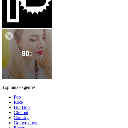
Top muziekgenres
Pop
Rock
Hip Hop
Chillout
Country
Gouwe ouwe
Electro