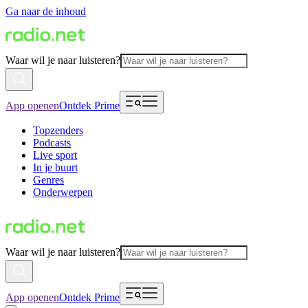
Ga naar de inhoud
Waar wil je naar luisteren?
App openen
Ontdek Prime
Topzenders
Podcasts
Live sport
In je buurt
Genres
Onderwerpen
Waar wil je naar luisteren?
App openen
Ontdek Prime