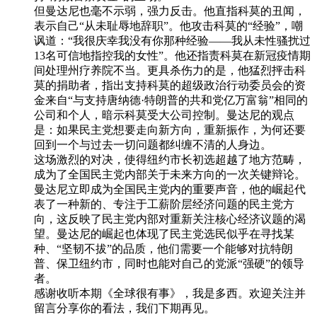
但曼达尼也毫不示弱，强力反击。他直指科莫的丑闻，
表示自己“从未耻辱地辞职”。他攻击科莫的“经验”，嘲
讽道：“我很庆幸我没有你那种经验——我从未性骚扰过
13名可信地指控我的女性”。他还指责科莫在新冠疫情期
间处理州疗养院不当。更具杀伤力的是，他猛烈抨击科
莫的捐助者，指出支持科莫的超级政治行动委员会的资
金来自“与支持唐纳德·特朗普的共和党亿万富翁”相同的
公司和个人，暗示科莫受大公司控制。曼达尼的观点
是：如果民主党想要走向新方向，重新振作，为何还要
回到一个与过去一切问题都纠缠不清的人身边。
这场激烈的对决，使得纽约市长初选超越了地方范畴，
成为了全国民主党内部关于未来方向的一次关键辩论。
曼达尼立即成为全国民主党内的重要声音，他的崛起代
表了一种新的、专注于工薪阶层经济问题的民主党方
向，这反映了民主党内部对重新关注核心经济议题的渴
望。曼达尼的崛起也体现了民主党选民似乎在寻找某
种、“坚韧不拔”的品质，他们需要一个能够对抗特朗
普、保卫纽约市，同时也能对自己的党派“强硬”的领导
者。
感谢收听本期《全球很有事》，我是多西。欢迎关注并
留言分享你的看法，我们下期再见。