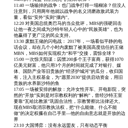
11:40 一场输掉的战争：也门战争打得一塌糊涂？但没人
注意到，只用两年他就以战争的名义消磨政敌武装力
量，看似“安外”实则“攘内”。
12:20 对美国总统奥巴马的当众批评，MBS的强硬回击
让他一夜之间成为沙特年轻人心中的“民族英雄”，也为
他赢得了更广泛的民众支持。
13:30 废黜王储的闪电战： 2017年，一场看似平静的电
话会议，却在几个小时内废黜了被美国高度信任的王储
MBN，MBS如何实现权力“和平”交接，震惊全球？
15:00 一次惊天阳谋：囚禁200多个王子富商，获得1070
亿美元财富，他只用3个月的时间就完成了对银行、媒
体、国防产业等旧贵族的“经济护城河”的瓜分，收归国
有，注入主权基金，为“愿景2030”提供启动资金，用旧
贵族的水养新沙特的鱼
17:05 一场被安排的解放：允许女性开车、开电影院，突
然的“开放”实则是对宗教权利的“解构”，曾经沙特王室
要靠“瓦哈比教派”巩固合法性，宗教警察比法律还大。
现在MBS取消宗教执法权，把“什么能做、什么不能
做”的决定权攥在自己手里—他的自由意志就是开放的边
界
23:10 大国博弈：没有永远盟友，只有动态平衡