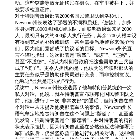
动。这些突袭导致无证移民在街头、在车里被拦下，并
被要求检查证件。
对于特朗普政府部署2000名国民警卫队到洛杉矶，
Newsom州长表达了强烈的不满和质疑。他指出，加州
本身拥有18000名国民警卫队，而联邦政府派来的2000
人，最初只有大约300多人执行任务，其余1700人根本没
有得到充足的补给或训练，甚至需要当地警察来保护他
们，因为他们竟然成了抗议者的目标。Newsom州长直
言不讳地指出，这次部署是“演戏”、“疯狂”、“违宪”，
甚至“不道德”。他认为特朗普政府把这些勇敢的士兵当
成了“棋子”。更令人担忧的是，他认为这些联邦部队的
主要任务似乎是协助移民局进行突袭，而非控制抗议。
他称这“显然是违法的”行为。
采访中，Newsom州长还透露了他与特朗普总统的一次
私人对话。他说，就在特朗普宣布联邦化国民警卫队之
前，他们进行了一次“非常友好”的通话，但特朗普在整
个对话中从未提及他要部署军队的事情。Newsom州长
语气坚定地指责特朗普在这个问题上“撒谎了”，甚至赌
咒发誓，强调特朗普是个“撒谎者”，并对特朗普的精神
状态表示担忧，因为特朗普甚至在公然违反法律部署海
军陆战队后，仍然坚称曾与他进行过相关对话。这些细