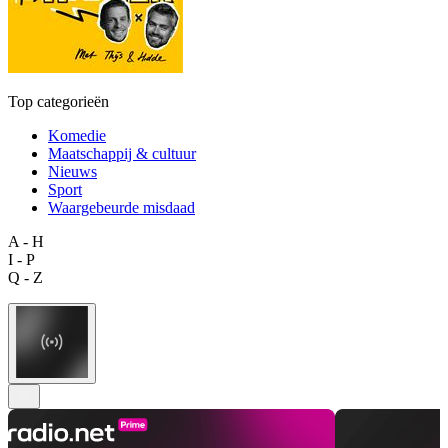
Top categorieën
Komedie
Maatschappij & cultuur
Nieuws
Sport
Waargebeurde misdaad
A - H
I - P
Q - Z