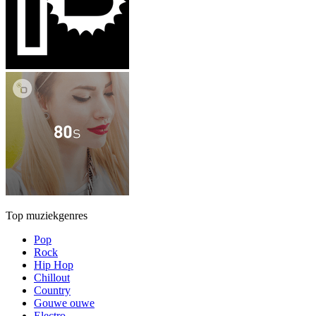
Top muziekgenres
Pop
Rock
Hip Hop
Chillout
Country
Gouwe ouwe
Electro