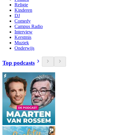
Religie
Kinderen
DJ
Comedy
Campus Radio
Interview
Kerstmis
Muziek
Onderwijs
Top podcasts