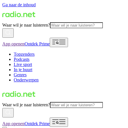
Ga naar de inhoud
Waar wil je naar luisteren?
App openen
Ontdek Prime
Topzenders
Podcasts
Live sport
In je buurt
Genres
Onderwerpen
Waar wil je naar luisteren?
App openen
Ontdek Prime