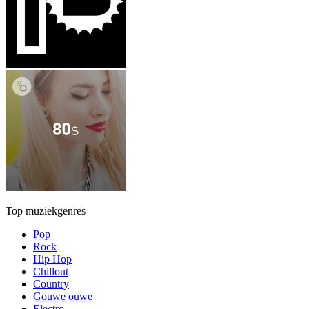
Top muziekgenres
Pop
Rock
Hip Hop
Chillout
Country
Gouwe ouwe
Electro