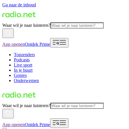
Ga naar de inhoud
Waar wil je naar luisteren?
App openen
Ontdek Prime
Topzenders
Podcasts
Live sport
In je buurt
Genres
Onderwerpen
Waar wil je naar luisteren?
App openen
Ontdek Prime