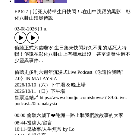
EP.627｜活死人特輯生日快閃！/在山中跳躍的黑影…彰
化八卦山殭屍傳說
02-08-2026
|
1 u.
偷聽正式六歲啦🎊 生日集來快閃好久不見的活死人特
輯！傳說在彰化八卦山上有殭屍出沒，甚至還發生過不
少靈異事件…
偷聽史多利六週年沉浸式Live Podcast《你還怕我嗎?
2.0》IN MALAYSIA
2026/10/10（六）下午場 & 晚上場
2026/10/11（日）下午場
售票連結🔗 https://www.cloudjoi.com/shows/6189-6-live-
podcast-20in-malaysia
00:00-偷聽六歲了❤️謝謝一路上聽我們說故事的大家
08:44-投稿人/留言
10:11-鬼故事/人生無常 by Lo