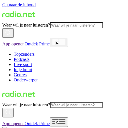
Ga naar de inhoud
Waar wil je naar luisteren?
App openen
Ontdek Prime
Topzenders
Podcasts
Live sport
In je buurt
Genres
Onderwerpen
Waar wil je naar luisteren?
App openen
Ontdek Prime