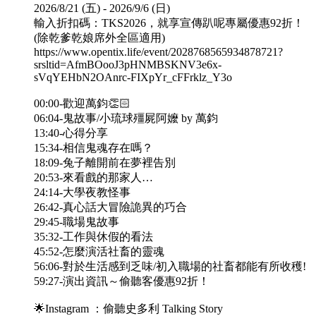
2026/8/21 (五) - 2026/9/6 (日)
輸入折扣碼：TKS2026，就享宣傳趴呢專屬優惠92折！
(除乾爹乾娘席外全區適用)
https://www.opentix.life/event/2028768565934878721?
srsltid=AfmBOooJ3pHNMBSKNV3e6x-
sVqYEHbN2OAnrc-FIXpYr_cFFrklz_Y3o
00:00-歡迎萬鈞👏🏻
06:04-鬼故事/小琉球殭屍阿嬤 by 萬鈞
13:40-心得分享
15:34-相信鬼魂存在嗎？
18:09-兔子離開前在夢裡告別
20:53-來看戲的那家人…
24:14-大學夜教怪事
26:42-真心話大冒險詭異的巧合
29:45-職場鬼故事
35:32-工作與休假的看法
45:52-怎麼演活社畜的靈魂
56:06-對於生活感到乏味/初入職場的社畜都能有所收穫!
59:27-演出資訊～偷聽客優惠92折！
🌟Instagram ：偷聽史多利 Talking Story