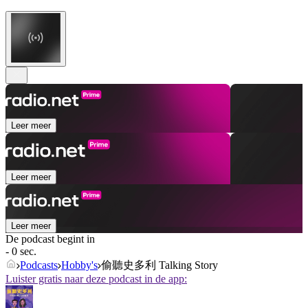
Leer meer
Leer meer
Leer meer
De podcast begint in
- 0 sec.
Podcasts
Hobby's
偷聽史多利 Talking Story
Luister gratis naar deze podcast in de app: