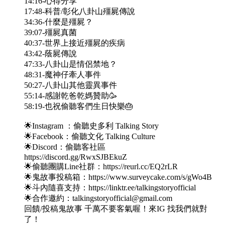
14:16-心得分享
17:48-科普/彰化八卦山殭屍傳說
34:36-什麼是殭屍？
39:07-殭屍真菌
40:37-世界上接近殭屍的疾病
43:42-蔭屍傳說
47:33-八卦山是情侶禁地？
48:31-魔神仔牽人事件
50:27-八卦山其他靈異事件
55:14-感謝乾爸乾媽贊助🥳
58:19-也祝偷聽客們生日快樂🎂
🌟Instagram ：偷聽史多利 Talking Story
🌟Facebook：偷聽文化 Talking Culture
🌟Discord：偷聽客社區
https://discord.gg/RwxSJBEkuZ
🌟偷聽團購Line社群：https://reurl.cc/EQ2rLR
🌟鬼故事投稿箱：https://www.surveycake.com/s/gWo4B
🌟斗內隨喜支持：https://linktr.ee/talkingstoryofficial
🌟合作邀約：talkingstoryofficial@gmail.com
回饋/投稿鬼故事 千萬不要客氣喔！來IG 找我們就對
了！