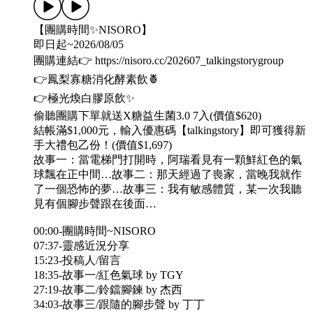
【團購時間✨NISORO】
即日起~2026/08/05
團購連結👉 https://nisoro.cc/202607_talkingstorygroup
👉鳳梨寡糖消化酵素飲🍍
👉極光煥白膠原飲✨
偷聽團購下單就送X糖益生菌3.0 7入(價值$620)
結帳滿$1,000元，輸入優惠碼【talkingstory】即可獲得新
手大禮包乙份！(價值$1,697)
故事一：當電梯門打開時，阿瑞看見有一顆鮮紅色的氣
球飄在正中間…故事二：那天經過了喪家，當晚我就作
了一個恐怖的夢…故事三：我有敏感體質，某一次我聽
見有個腳步聲跟在後面…
00:00-團購時間~NISORO
07:37-靈感近況分享
15:23-投稿人/留言
18:35-故事一/紅色氣球 by TGY
27:19-故事二/鈴鐺腳鍊 by 杰西
34:03-故事三/跟隨的腳步聲 by 丁丁