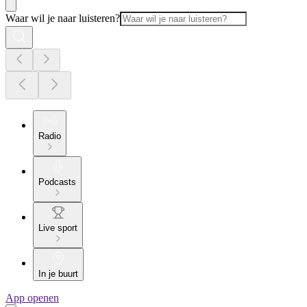
Waar wil je naar luisteren?
Radio
Podcasts
Live sport
In je buurt
App openen