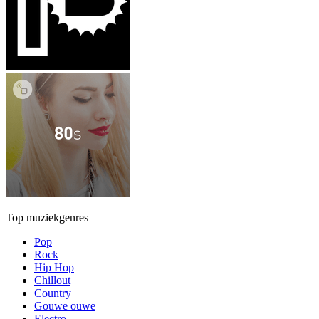
Top muziekgenres
Pop
Rock
Hip Hop
Chillout
Country
Gouwe ouwe
Electro