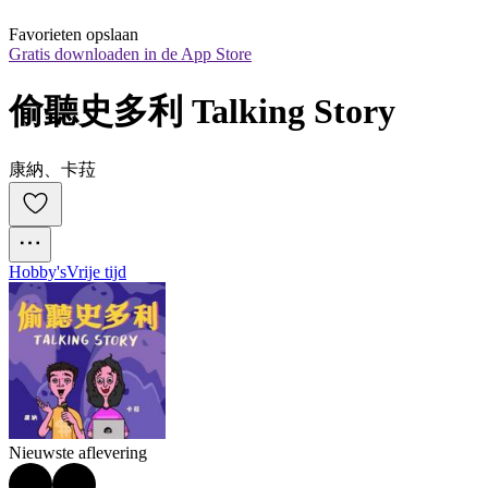
Favorieten opslaan
Gratis downloaden in de App Store
偷聽史多利 Talking Story
康納、卡菈
Hobby's
Vrije tijd
Nieuwste aflevering