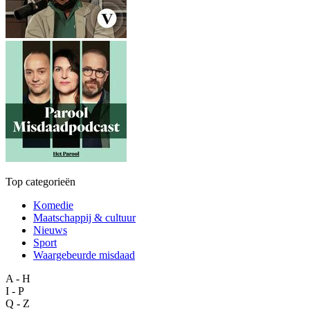
Top categorieën
Komedie
Maatschappij & cultuur
Nieuws
Sport
Waargebeurde misdaad
A - H
I - P
Q - Z