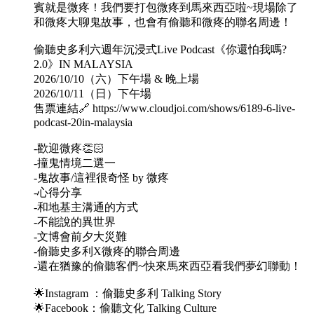
賓就是微疼！我們要打包微疼到馬來西亞啦~現場除了
和微疼大聊鬼故事，也會有偷聽和微疼的聯名周邊！
偷聽史多利六週年沉浸式Live Podcast《你還怕我嗎?
2.0》IN MALAYSIA
2026/10/10（六）下午場 & 晚上場
2026/10/11（日）下午場
售票連結🔗 https://www.cloudjoi.com/shows/6189-6-live-
podcast-20in-malaysia
-歡迎微疼👏🏻
-撞鬼情境二選一
-鬼故事/這裡很奇怪 by 微疼
-心得分享
-和地基主溝通的方式
-不能說的異世界
-文博會前夕大災難
-偷聽史多利X微疼的聯合周邊
-還在猶豫的偷聽客們~快來馬來西亞看我們夢幻聯動！
🌟Instagram ：偷聽史多利 Talking Story
🌟Facebook：偷聽文化 Talking Culture