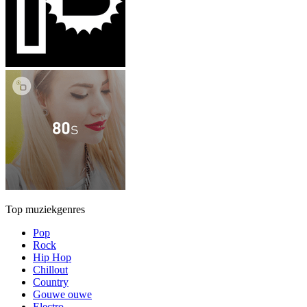
Top muziekgenres
Pop
Rock
Hip Hop
Chillout
Country
Gouwe ouwe
Electro