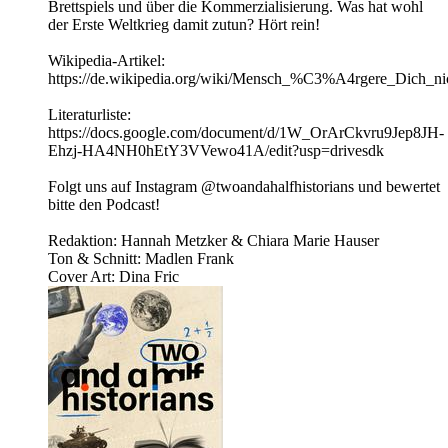
Brettspiels und über die Kommerzialisierung. Was hat wohl
der Erste Weltkrieg damit zutun? Hört rein!
Wikipedia-Artikel:
https://de.wikipedia.org/wiki/Mensch_%C3%A4rgere_Dich_ni
Literaturliste:
https://docs.google.com/document/d/1W_OrArCkvru9Jep8JH-
Ehzj-HA4NH0hEtY3VVewo41A/edit?usp=drivesdk
Folgt uns auf Instagram @twoandahalfhistorians und bewertet
bitte den Podcast!
Redaktion: Hannah Metzker & Chiara Marie Hauser
Ton & Schnitt: Madlen Frank
Cover Art: Dina Fric