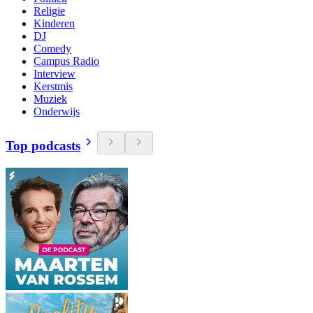
Religie
Kinderen
DJ
Comedy
Campus Radio
Interview
Kerstmis
Muziek
Onderwijs
Top podcasts