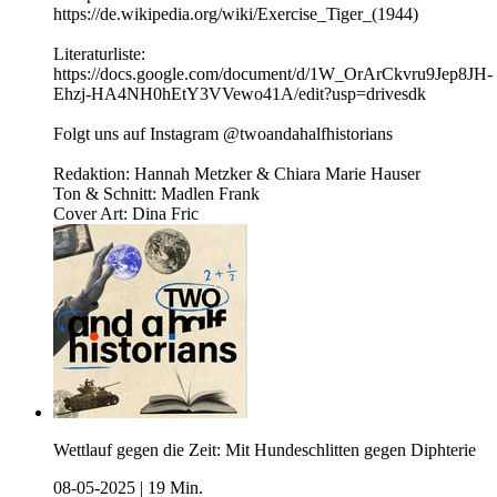
https://de.wikipedia.org/wiki/Exercise_Tiger_(1944)
Literaturliste:
https://docs.google.com/document/d/1W_OrArCkvru9Jep8JH-
Ehzj-HA4NH0hEtY3VVewo41A/edit?usp=drivesdk
Folgt uns auf Instagram @twoandahalfhistorians
Redaktion: Hannah Metzker & Chiara Marie Hauser
Ton & Schnitt: Madlen Frank
Cover Art: Dina Fric
Wettlauf gegen die Zeit: Mit Hundeschlitten gegen Diphterie
08-05-2025
|
19 Min.