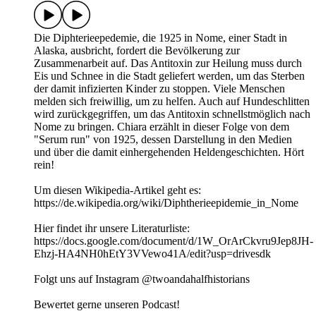
Die Diphterieepedemie, die 1925 in Nome, einer Stadt in
Alaska, ausbricht, fordert die Bevölkerung zur
Zusammenarbeit auf. Das Antitoxin zur Heilung muss durch
Eis und Schnee in die Stadt geliefert werden, um das Sterben
der damit infizierten Kinder zu stoppen. Viele Menschen
melden sich freiwillig, um zu helfen. Auch auf Hundeschlitten
wird zurückgegriffen, um das Antitoxin schnellstmöglich nach
Nome zu bringen. Chiara erzählt in dieser Folge von dem
"Serum run" von 1925, dessen Darstellung in den Medien
und über die damit einhergehenden Heldengeschichten. Hört
rein!
Um diesen Wikipedia-Artikel geht es:
https://de.wikipedia.org/wiki/Diphtherieepidemie_in_Nome
Hier findet ihr unsere Literaturliste:
https://docs.google.com/document/d/1W_OrArCkvru9Jep8JH-
Ehzj-HA4NH0hEtY3VVewo41A/edit?usp=drivesdk
Folgt uns auf Instagram @twoandahalfhistorians
Bewertet gerne unseren Podcast!