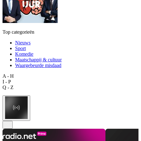
Top categorieën
Nieuws
Sport
Komedie
Maatschappij & cultuur
Waargebeurde misdaad
A - H
I - P
Q - Z