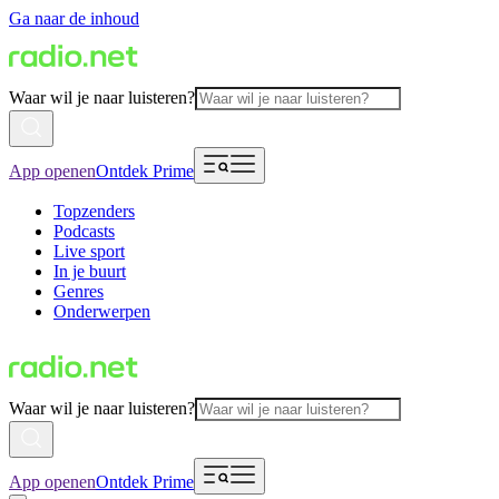
Ga naar de inhoud
Waar wil je naar luisteren?
App openen
Ontdek Prime
Topzenders
Podcasts
Live sport
In je buurt
Genres
Onderwerpen
Waar wil je naar luisteren?
App openen
Ontdek Prime