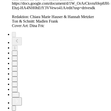
https://docs.google.com/document/d/1W_OrArCkvru9Jep8JH-
Ehzj-HA4NH0hEtY3VVewo41A/edit?usp=drivesdk
Redaktion: Chiara Marie Hauser & Hannah Metzker
Ton & Schnitt: Madlen Frank
Cover Art: Dina Fric
1
2
3
4
5
6
7
8
9
10