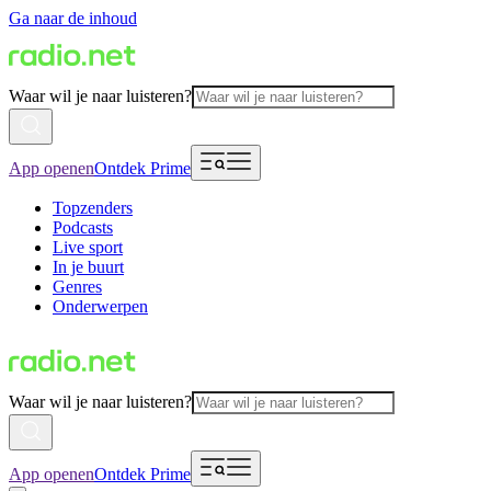
Ga naar de inhoud
Waar wil je naar luisteren?
App openen
Ontdek Prime
Topzenders
Podcasts
Live sport
In je buurt
Genres
Onderwerpen
Waar wil je naar luisteren?
App openen
Ontdek Prime