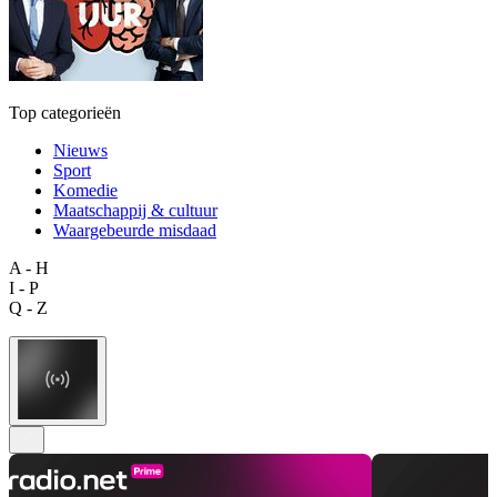
Top categorieën
Nieuws
Sport
Komedie
Maatschappij & cultuur
Waargebeurde misdaad
A - H
I - P
Q - Z