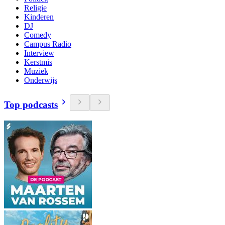
Religie
Kinderen
DJ
Comedy
Campus Radio
Interview
Kerstmis
Muziek
Onderwijs
Top podcasts