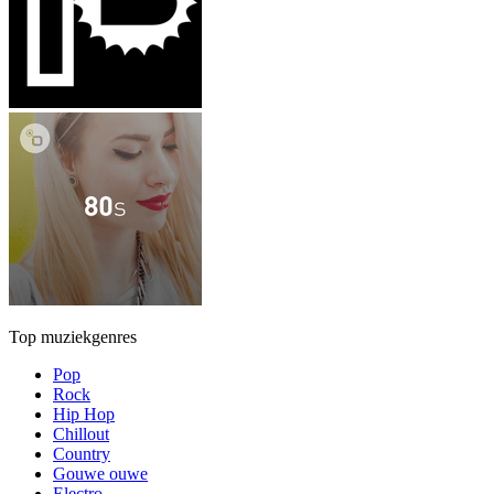
Top muziekgenres
Pop
Rock
Hip Hop
Chillout
Country
Gouwe ouwe
Electro