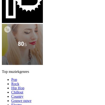
Top muziekgenres
Pop
Rock
Hip Hop
Chillout
Country
Gouwe ouwe
Electro