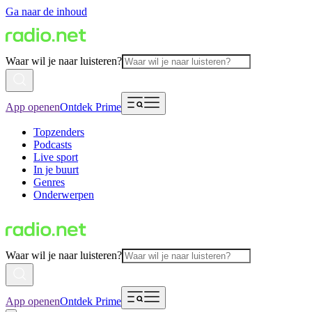
Ga naar de inhoud
Waar wil je naar luisteren?
App openen
Ontdek Prime
Topzenders
Podcasts
Live sport
In je buurt
Genres
Onderwerpen
Waar wil je naar luisteren?
App openen
Ontdek Prime