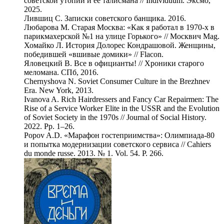
советской утопии и ее талисмана // Individuum. Эксмо,
2025.
Лившиц С. Записки советского банщика. 2016.
Любарова М. Старая Москва: «Как я работал в 1970-х в
парикмахерской №1 на улице Горького» // Москвич Mag.
Хомайко Л. История Долорес Кондрашовой. Женщины,
победившей «вшивые домики» // Flacon.
Яловецкий В. Все в официанты! // Хроники старого
меломана. СПб, 2016.
Chernyshova N. Soviet Consumer Culture in the Brezhnev
Era. New York, 2013.
Ivanova A. Rich Hairdressers and Fancy Car Repairmen: The
Rise of a Service Worker Elite in the USSR and the Evolution
of Soviet Society in the 1970s // Journal of Social History.
2022. Pp. 1–26.
Popov A.D. «Марафон гостеприимства»: Олимпиада-80
и попытка модернизации советского сервиса // Cahiers
du monde russe. 2013. № 1. Vol. 54. P. 266.