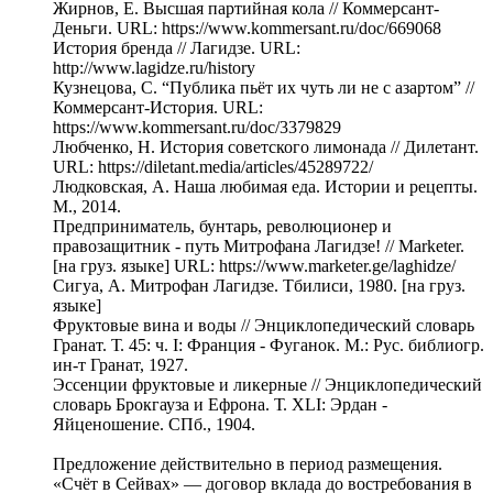
Жирнов, Е. Высшая партийная кола // Коммерсант-
Деньги. URL: https://www.kommersant.ru/doc/669068
История бренда // Лагидзе. URL:
http://www.lagidze.ru/history
Кузнецова, С. “Публика пьёт их чуть ли не с азартом” //
Коммерсант-История. URL:
https://www.kommersant.ru/doc/3379829
Любченко, Н. История советского лимонада // Дилетант.
URL: https://diletant.media/articles/45289722/
Людковская, А. Наша любимая еда. Истории и рецепты.
М., 2014.
Предприниматель, бунтарь, революционер и
правозащитник - путь Митрофана Лагидзе! // Marketer.
[на груз. языке] URL: https://www.marketer.ge/laghidze/
Сигуа, А. Митрофан Лагидзе. Тбилиси, 1980. [на груз.
языке]
Фруктовые вина и воды // Энциклопедический словарь
Гранат. Т. 45: ч. I: Франция - Фуганок. М.: Рус. библиогр.
ин-т Гранат, 1927.
Эссенции фруктовые и ликерные // Энциклопедический
словарь Брокгауза и Ефрона. Т. XLI: Эрдан -
Яйценошение. СПб., 1904.
Предложение действительно в период размещения.
«Счёт в Сейвах» — договор вклада до востребования в