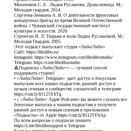
Михеенков С. Е. Лидия Русланова. Душа-певица. М.:
Молодая гвардия, 2014.
Сергеева-Зинкина А. В. О деятельности фронтовых
концертных бригад во время Великой Отечественной
войны // Чувашский государственный институт
культуры и искусств. 2020.
Стронгин В. Л. Тюрьма и воля Лидии Руслановой. М.:
Молодая Гвардия, 2005.
Этот подкаст выпускает студия «Либо/Либо»
Сайт: https://libolibo.ru/
Instagram: https://www.instagram.com/libolibostudio/
Telegram: https://t.me/libolibostudio
🔺Подписка «Либо/Либо+» — лучший способ
поддержать студию!
• «Либо/Либо+ Telegram» дает доступ к бонусным
выпускам всех наших подкастов, ранний доступ к
целым сезонам и сообществу слушателей в телеграме
https://cutt.ly/ll1125YbTg
• с «Либо/Либо+ Apple Podcasts» вы можете слушать все
бонусные выпуски к нашим подкастам и получите
ранний доступ к новым сезонам в приложении
«Подкасты» от Apple https://cutt.ly/ll1125YbAp
По всем вопросам о подписке пишите
https://t.me/libolibosupport в Telegram
Если вы хотите стать нашим партнером или