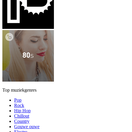
Top muziekgenres
Pop
Rock
Hip Hop
Chillout
Country
Gouwe ouwe
Electro