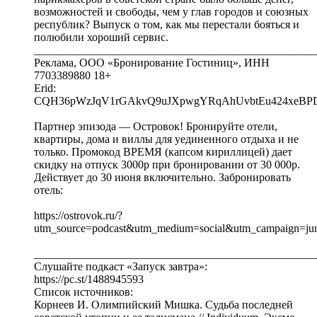
возможностей и свободы, чем у глав городов и союзных
республик? Выпуск о том, как мы перестали бояться и
полюбили хороший сервис.
__________________________________________________
Реклама, ООО «Бронирование Гостиниц», ИНН
7703389880 18+
Erid:
CQH36pWzJqV1rGAkvQ9uJXpwgYRqAhUvbtEu424xeBP
Партнер эпизода — Островок! Бронируйте отели,
квартиры, дома и виллы для уединенного отдыха и не
только. Промокод ВРЕМЯ (капсом кириллицей) дает
скидку на отпуск 3000р при бронировании от 30 000р.
Действует до 30 июня включительно. Забронировать
отель:
https://ostrovok.ru/?
utm_source=podcast&utm_medium=social&utm_campaign
__________________________________________________
Слушайте подкаст «Запуск завтра»:
https://pc.st/1488945593
Список источников:
Корнеев И. Олимпийский Мишка. Судьба последней