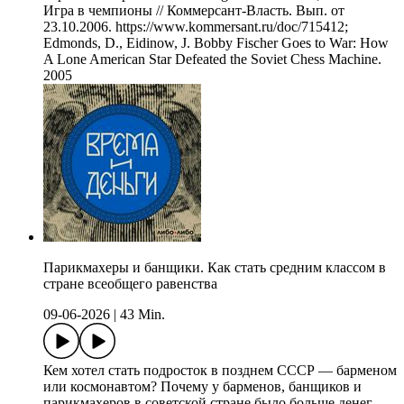
Игра в чемпионы // Коммерсант-Власть. Вып. от
23.10.2006. https://www.kommersant.ru/doc/715412;
Edmonds, D., Eidinow, J. Bobby Fischer Goes to War: How
A Lone American Star Defeated the Soviet Chess Machine.
2005
Парикмахеры и банщики. Как стать средним классом в
стране всеобщего равенства
09-06-2026
|
43 Min.
Кем хотел стать подросток в позднем СССР — барменом
или космонавтом? Почему у барменов, банщиков и
парикмахеров в советской стране было больше денег,