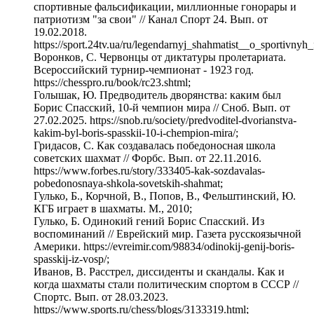
спортивные фальсификации, миллионные гонорары и
патриотизм "за свои" // Канал Спорт 24. Вып. от
19.02.2018.
https://sport.24tv.ua/ru/legendarnyj_shahmatist__o_sportivny
Воронков, С. Червонцы от диктатуры пролетариата.
Всероссийский турнир-чемпионат - 1923 год.
https://chesspro.ru/book/rc23.shtml;
Голышак, Ю. Предводитель дворянства: каким был
Борис Спасский, 10-й чемпион мира // Сноб. Вып. от
27.02.2025. https://snob.ru/society/predvoditel-dvorianstva-
kakim-byl-boris-spasskii-10-i-chempion-mira/;
Гридасов, С. Как создавалась победоносная школа
советских шахмат // Форбс. Вып. от 22.11.2016.
https://www.forbes.ru/story/333405-kak-sozdavalas-
pobedonosnaya-shkola-sovetskih-shahmat;
Гулько, Б., Корчной, В., Попов, В., Фельштинский, Ю.
КГБ играет в шахматы. М., 2010;
Гулько, Б. Одинокий гений Борис Спасский. Из
воспоминаний // Еврейский мир. Газета русскоязычной
Америки. https://evreimir.com/98834/odinokij-genij-boris-
spasskij-iz-vosp/;
Иванов, В. Расстрел, диссиденты и скандалы. Как и
когда шахматы стали политическим спортом в СССР //
Спортс. Вып. от 28.03.2023.
https://www.sports.ru/chess/blogs/3133319.html;