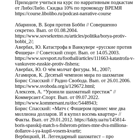
Приходите учиться на курс по нарративным подкастам
от Либо/Либо. Скидка 10% по промокоду ВРЕМЯ
https://course.libolibo.ru/podcast-narrative-course
Абаринов, В. Боря против Бобби // Совершенно
секретно. Вып. от 01.08.2004.
https://www.sovsekretno.ru/articles/politika/borya-protiv-
bobbi_2/;
Авербах, Ю. Катастрофа в Ванкувере «русские против
Фишера» // Советский спорт. Вып. от 14.05.2003.
https://www.sovsport.ru/football/articles/111663-katastrofa-v-
vankuvere-russkie-protiv-fishera;
Авербах, Ю. О чём молчат фигуры. М., 2007;
Агамиров, К. Десятый чемпион мира по шахматам
Борис Спасский // Радио Свобода. Вып. от 26.01.2006.
https://www.svoboda.org/a/129672.html;
Алексеев, А. “Уронили шахматный престиж” //
Коммерсант-Спорт. Вып. от 09.07.2022.
https://www.kommersant.ru/doc/5448943;
Борис Спасский: «Матч с Фишером принес мне два
миллиона долларов. И я купил восемь квартир» //
Факты. Вып. от 29.01.2012. https://fakty.ua/ru/145814-
boris-spasskij-match-s-fisherom-prines-mne-dva-milliona-
dollarov-i-ya-kupil-vosem-kvartir;
Вербицкий, И. Легендарный шахматист – про