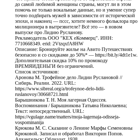
до самой любимой женщины страны, могут ли в этом
помочь не только вокальные данные, но и умение супер
точно подбирать мужей в зависимости от исторической
эпохи, и наконец — пссс, хотите немного фольклора про
милиционера в вытрезвителе? Всё это — в новом
выпуске про Лидию Русланову.
Рекламодатель ООО "КЕХ еКоммерц". ИНН:
7710668349. erid: 2VtzqxfA8HW
Описание: Бронируйте жилье на Авито Путешествиях
безопасно и со скидками до 50%* — https://bit.ly/4dt1e1w.
Дополнительная скидка 10% по промокоду
ВРЕМЯИДЕНЬГИ без ограничений.
Список источников:
Аронова М. Трофейное дело Лидии Руслановой //
Сибирь. Реалии. 2022. URL:
https://www.sibreal.org/a/trofeynoe-delo-lidii-
ruslanovoy/30668721.html
Барышникова Т. Н. Моя лагерная Одиссея.
Воспоминания / Барышникова Татьяна Николаевна;
Текст: непосредственный. URL:
https://vgulage.name/matters/moja-lagernaja-odisseja-
vospominanija
Крюкова М. С. Сказание о Ленине Марфы Семеновны
Крюковой. Записал и обработал Викторин Попов.
Архангельск: Облиздат, 1938.