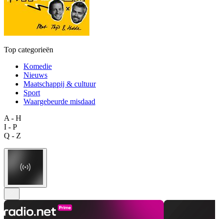
Top categorieën
Komedie
Nieuws
Maatschappij & cultuur
Sport
Waargebeurde misdaad
A - H
I - P
Q - Z