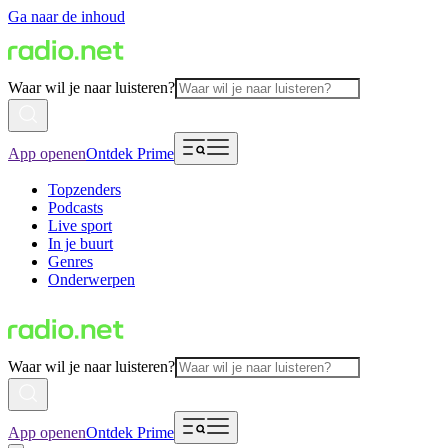
Ga naar de inhoud
Waar wil je naar luisteren?
App openen
Ontdek Prime
Topzenders
Podcasts
Live sport
In je buurt
Genres
Onderwerpen
Waar wil je naar luisteren?
App openen
Ontdek Prime