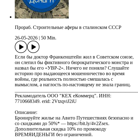
Прораб. Cтроительные аферы в сталинском СССР
26-05-2026
|
50 Min.
Если бы доктор Франкенштейн жил в Советском союзе,
он слепил бы фиктивного бюрократического монстра и
назвал бы его «УВР-2». Ничего не поняли? Слушайте
историю про выдающееся мошенничество во время
войны, где реальность полностью смешалась с
вымыслом, а наглость по-настоящему не знала границ.
__________________________________________________
Рекламодатель ООО "КЕХ еКоммерц". ИНН:
7710668349. erid: 2VtzqviJ2iU
Описание:
Бронируйте жилье на Авито Путешествиях безопасно и
со скидками до 50%* — https://bit.ly/4v2Zsex.
Дополнительная скидка 10% по промокоду
ВРЕМЯИДЕНЬГИ без ограничений.