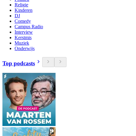
Religie
Kinderen
DJ
Comedy
Campus Radio
Interview
Kerstmis
Muziek
Onderwijs
Top podcasts