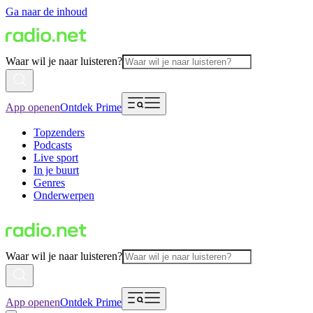
Ga naar de inhoud
Waar wil je naar luisteren?
App openen
Ontdek Prime
Topzenders
Podcasts
Live sport
In je buurt
Genres
Onderwerpen
Waar wil je naar luisteren?
App openen
Ontdek Prime