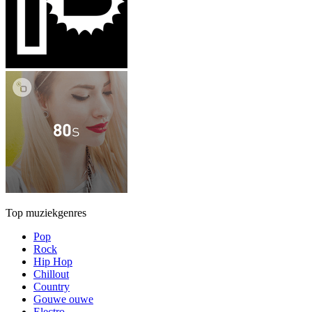
Top muziekgenres
Pop
Rock
Hip Hop
Chillout
Country
Gouwe ouwe
Electro