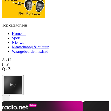
Top categorieën
Komedie
Sport
Nieuws
Maatschappij & cultuur
Waargebeurde misdaad
A - H
I - P
Q - Z