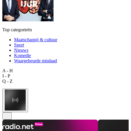
Top categorieën
Maatschappij & cultuur
Sport
Nieuws
Komedie
Waargebeurde misdaad
A - H
I - P
Q - Z