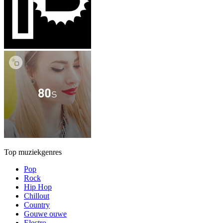
Top muziekgenres
Pop
Rock
Hip Hop
Chillout
Country
Gouwe ouwe
Electro