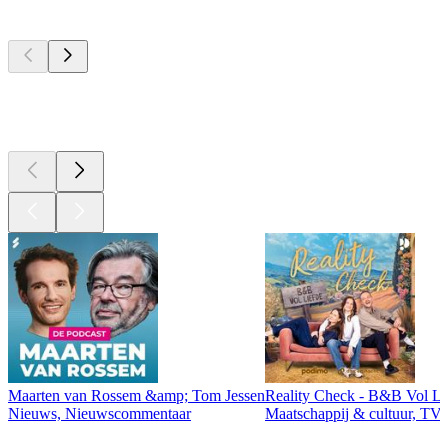
Top
podcasts
Top
podcasts
Top
podcasts
Maarten van Rossem &amp; Tom Jessen
Reality Check - B&B Vol Li
Nieuws, Nieuwscommentaar
Maatschappij & cultuur, TV 