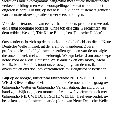
wordt ons muziekprogramma aangevuld met actuele nieuwsupdates,
verkeersmeldingen en weersvoorspellingen, zodat u nooit in het
ongewisse bent. Elk uur, op het hele uur, kunnen luisteraars genieten
van accurate nieuwsupdaties en verkeersmeldingen.
Voor de luisteraars die van een verhaal houden, produceren we ook
een aantal populaire podcasts. Onze top drie zijn 'Geschichten aus
dem wilden Westen', 'Die Küste Entlang' en 'Deutsche Helden'.
Ons zender richt zich op de muziek- en radioliefhebbers die de Neue
Deutsche Welle-muziek uit de jaren '80 waarderen. Zowel
professionele als hobbyluisteraars zullen genieten van de nostalgie
die onze muziek met zich meebrengt. We zijn bekend om onze diepe
liefde voor de Neue Deutsche Welle-muziek en ons motto, 'Mehr
Musik, Mehr Vielfalt', toont onze toewijding aan de muzikale
diversiteit en ons doel om verschillende muziekgustos te bedienen.
Blijf op de hoogte, luister naar 0nlineradio NIEUWE DEUTSCHE
WELLE live, online of via internetradio. We noemen ons graag uw
0nlineradio Wetter en 0nlineradio Verkehrstation, die altijd bij de
hand zijn. Wijk nog geen moment af van uw favoriete muziek met
0nlineradio NIEUWE DEUTSCHE WELLE. Heel eenvoudig, uw
beste keus om te luisteren naar de glorie van Neue Deutsche Welle.
De website van het radiostation