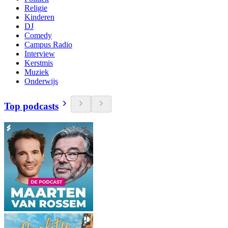
Religie
Kinderen
DJ
Comedy
Campus Radio
Interview
Kerstmis
Muziek
Onderwijs
Top podcasts