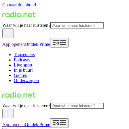
Ga naar de inhoud
Waar wil je naar luisteren?
App openen
Ontdek Prime
Topzenders
Podcasts
Live sport
In je buurt
Genres
Onderwerpen
Waar wil je naar luisteren?
App openen
Ontdek Prime