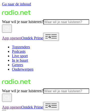
Ga naar de inhoud
Waar wil je naar luisteren?
App openen
Ontdek Prime
Topzenders
Podcasts
Live sport
In je buurt
Genres
Onderwerpen
Waar wil je naar luisteren?
App openen
Ontdek Prime