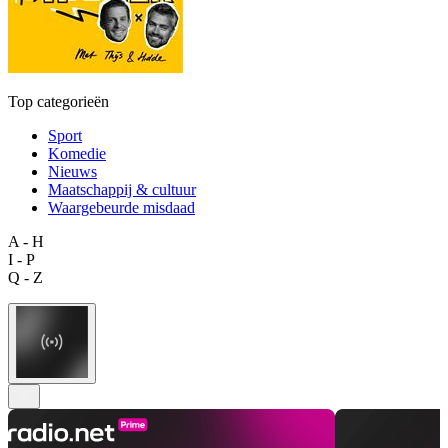
Top categorieën
Sport
Komedie
Nieuws
Maatschappij & cultuur
Waargebeurde misdaad
A - H
I - P
Q - Z