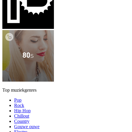
Top muziekgenres
Pop
Rock
Hip Hop
Chillout
Country
Gouwe ouwe
Electro