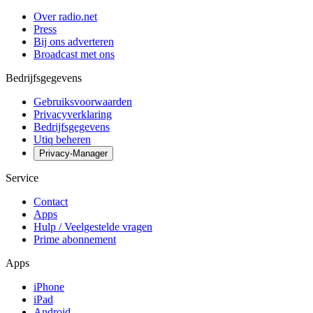
Over radio.net
Press
Bij ons adverteren
Broadcast met ons
Bedrijfsgegevens
Gebruiksvoorwaarden
Privacyverklaring
Bedrijfsgegevens
Utiq beheren
Privacy-Manager
Service
Contact
Apps
Hulp / Veelgestelde vragen
Prime abonnement
Apps
iPhone
iPad
Android