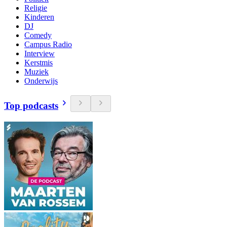
Religie
Kinderen
DJ
Comedy
Campus Radio
Interview
Kerstmis
Muziek
Onderwijs
Top podcasts