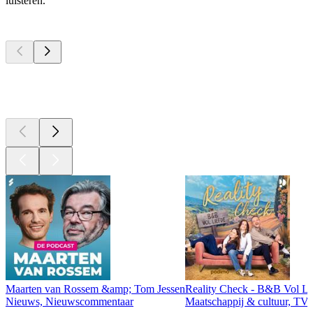
luisteren.
Top
podcasts
Top
podcasts
Top
podcasts
Maarten van Rossem &amp; Tom Jessen
Reality Check - B&B Vol Li
Nieuws, Nieuwscommentaar
Maatschappij & cultuur, TV 