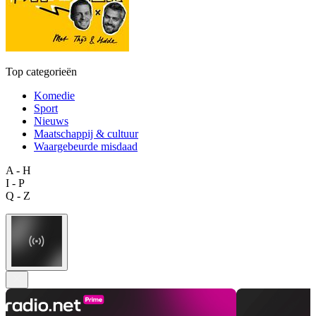
Top categorieën
Komedie
Sport
Nieuws
Maatschappij & cultuur
Waargebeurde misdaad
A - H
I - P
Q - Z