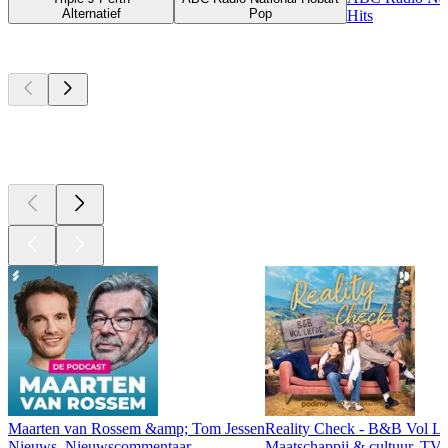
Alternatief
Pop
Hits
Top
podcasts
Top
podcasts
Top
podcasts
Maarten van Rossem &amp; Tom Jessen
Reality Check - B&B Vol Li
Nieuws, Nieuwscommentaar
Maatschappij & cultuur, TV 