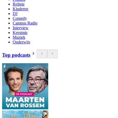
Religie
Kinderen
DJ
Comedy
Campus Radio
Interview
Kerstmis
Muziek
Onderwijs
Top podcasts