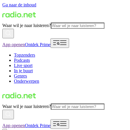
Ga naar de inhoud
Waar wil je naar luisteren?
App openen
Ontdek Prime
Topzenders
Podcasts
Live sport
In je buurt
Genres
Onderwerpen
Waar wil je naar luisteren?
App openen
Ontdek Prime