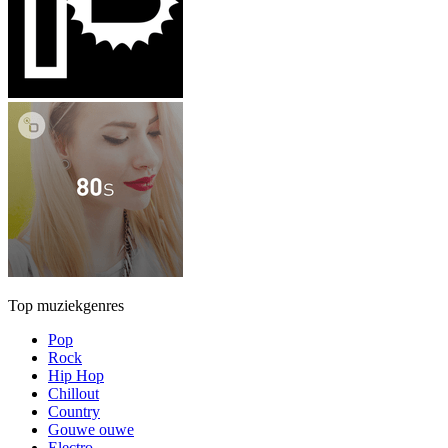
Top muziekgenres
Pop
Rock
Hip Hop
Chillout
Country
Gouwe ouwe
Electro