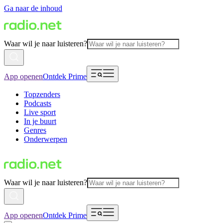
Ga naar de inhoud
Waar wil je naar luisteren?
App openen
Ontdek Prime
Topzenders
Podcasts
Live sport
In je buurt
Genres
Onderwerpen
Waar wil je naar luisteren?
App openen
Ontdek Prime