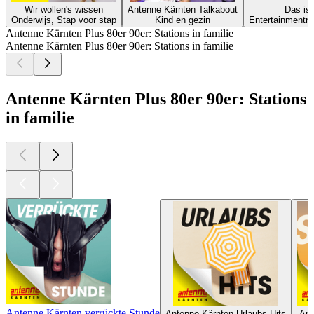
Wir wollen's wissen
Antenne Kärnten Talkabout
Das is
Onderwijs, Stap voor stap
Kind en gezin
Entertainmentni
Antenne Kärnten Plus 80er 90er: Stations in familie
Antenne Kärnten Plus 80er 90er: Stations in familie
Antenne Kärnten Plus 80er 90er: Stations
in familie
Antenne Kärnten verrückte Stunde
Antenne Kärnten Urlaubs-Hits
Ant