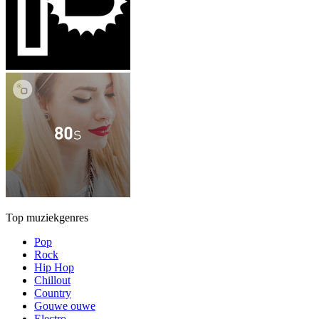
Top muziekgenres
Pop
Rock
Hip Hop
Chillout
Country
Gouwe ouwe
Electro