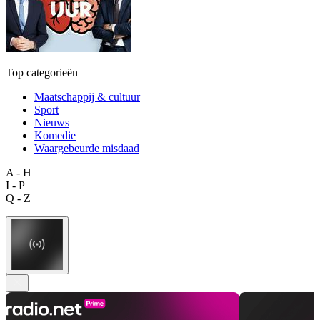
Top categorieën
Maatschappij & cultuur
Sport
Nieuws
Komedie
Waargebeurde misdaad
A - H
I - P
Q - Z