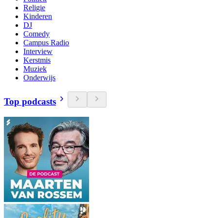
Religie
Kinderen
DJ
Comedy
Campus Radio
Interview
Kerstmis
Muziek
Onderwijs
Top podcasts