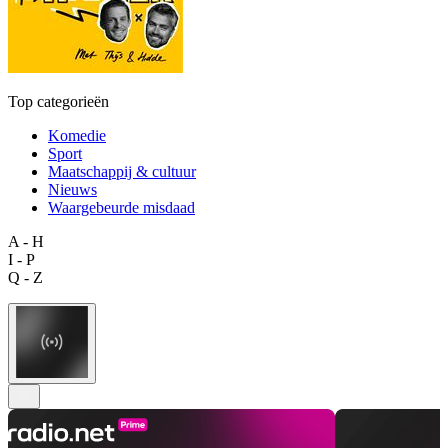
Top categorieën
Komedie
Sport
Maatschappij & cultuur
Nieuws
Waargebeurde misdaad
A - H
I - P
Q - Z