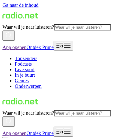
Ga naar de inhoud
Waar wil je naar luisteren?
App openen
Ontdek Prime
Topzenders
Podcasts
Live sport
In je buurt
Genres
Onderwerpen
Waar wil je naar luisteren?
App openen
Ontdek Prime