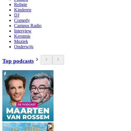
Religie
Kinderen
DJ
Comedy
Campus Radio
Interview
Kerstmis
Muziek
Onderwijs
Top podcasts