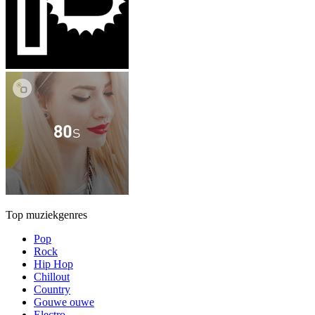
Top muziekgenres
Pop
Rock
Hip Hop
Chillout
Country
Gouwe ouwe
Electro