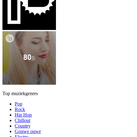
Top muziekgenres
Pop
Rock
Hip Hop
Chillout
Country
Gouwe ouwe
Electro