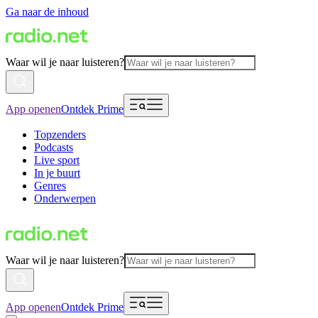
Ga naar de inhoud
Waar wil je naar luisteren?
App openen
Ontdek Prime
Topzenders
Podcasts
Live sport
In je buurt
Genres
Onderwerpen
Waar wil je naar luisteren?
App openen
Ontdek Prime