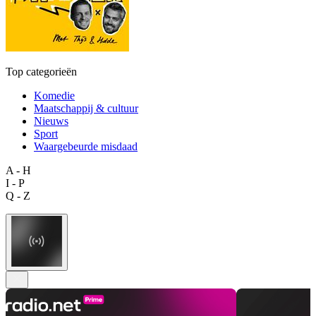
Top categorieën
Komedie
Maatschappij & cultuur
Nieuws
Sport
Waargebeurde misdaad
A - H
I - P
Q - Z