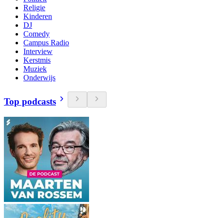
Religie
Kinderen
DJ
Comedy
Campus Radio
Interview
Kerstmis
Muziek
Onderwijs
Top podcasts