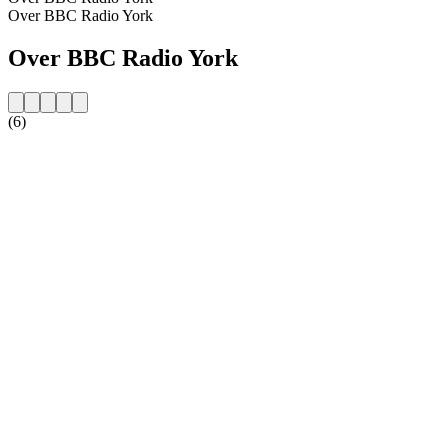
Over BBC Radio York
Over BBC Radio York
(6)
De website van het radiostation