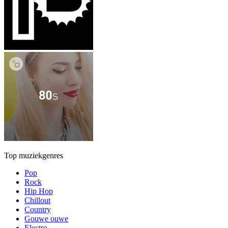
Top muziekgenres
Pop
Rock
Hip Hop
Chillout
Country
Gouwe ouwe
Electro