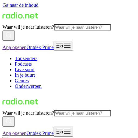
Ga naar de inhoud
Waar wil je naar luisteren?
App openen
Ontdek Prime
Topzenders
Podcasts
Live sport
In je buurt
Genres
Onderwerpen
Waar wil je naar luisteren?
App openen
Ontdek Prime