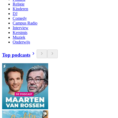
Religie
Kinderen
DJ
Comedy
Campus Radio
Interview
Kerstmis
Muziek
Onderwijs
Top podcasts