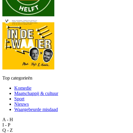
Top categorieën
Komedie
Maatschappij & cultuur
Sport
Nieuws
Waargebeurde misdaad
A - H
I - P
Q - Z