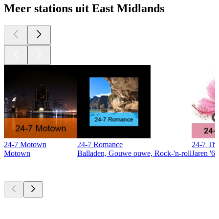
Meer stations uit East Midlands
24-7 Motown
24-7 Romance
24-7 The
Motown
Balladen, Gouwe ouwe, Rock-'n-roll
Jaren '60
Top
podcasts
Top
podcasts
Top
podcasts