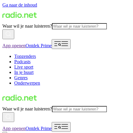
Ga naar de inhoud
Waar wil je naar luisteren?
App openen
Ontdek Prime
Topzenders
Podcasts
Live sport
In je buurt
Genres
Onderwerpen
Waar wil je naar luisteren?
App openen
Ontdek Prime