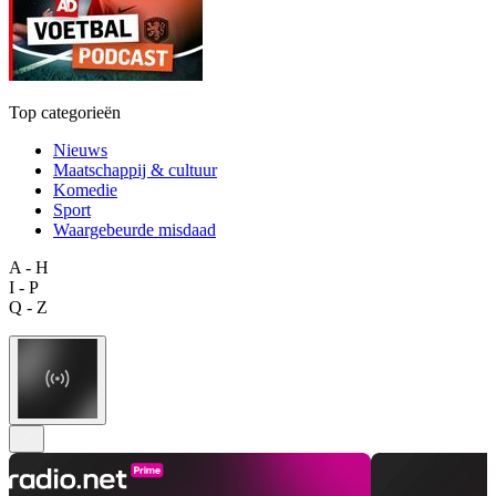
Top categorieën
Nieuws
Maatschappij & cultuur
Komedie
Sport
Waargebeurde misdaad
A - H
I - P
Q - Z