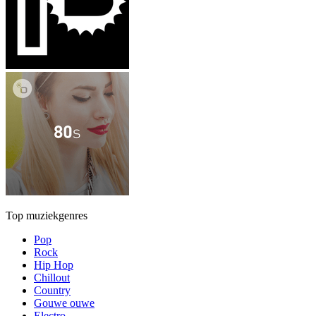
Top muziekgenres
Pop
Rock
Hip Hop
Chillout
Country
Gouwe ouwe
Electro