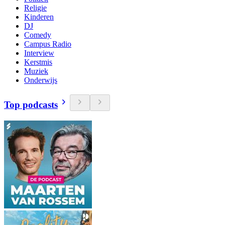
Religie
Kinderen
DJ
Comedy
Campus Radio
Interview
Kerstmis
Muziek
Onderwijs
Top podcasts