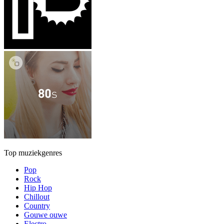
Top muziekgenres
Pop
Rock
Hip Hop
Chillout
Country
Gouwe ouwe
Electro