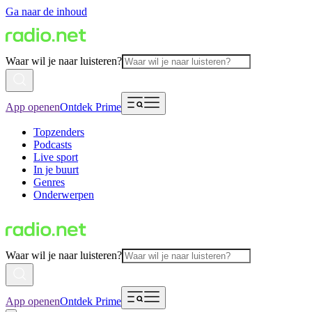
Ga naar de inhoud
Waar wil je naar luisteren?
App openen
Ontdek Prime
Topzenders
Podcasts
Live sport
In je buurt
Genres
Onderwerpen
Waar wil je naar luisteren?
App openen
Ontdek Prime