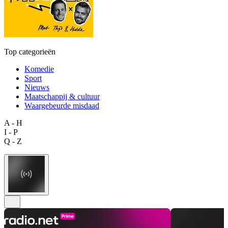
Top categorieën
Komedie
Sport
Nieuws
Maatschappij & cultuur
Waargebeurde misdaad
A - H
I - P
Q - Z