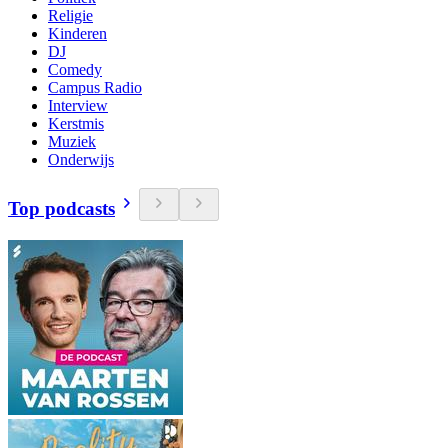
Religie
Kinderen
DJ
Comedy
Campus Radio
Interview
Kerstmis
Muziek
Onderwijs
Top podcasts