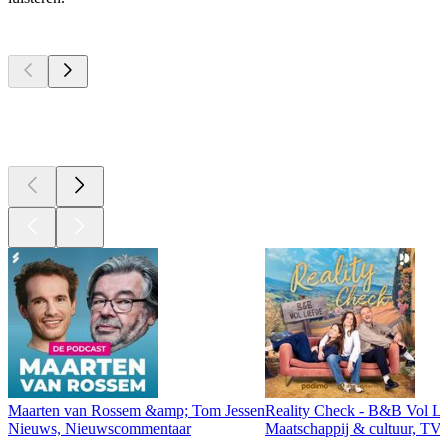
Top
podcasts
Top
podcasts
Top
podcasts
Maarten van Rossem &amp; Tom Jessen
Reality Check - B&B Vol Li
Nieuws, Nieuwscommentaar
Maatschappij & cultuur, TV 