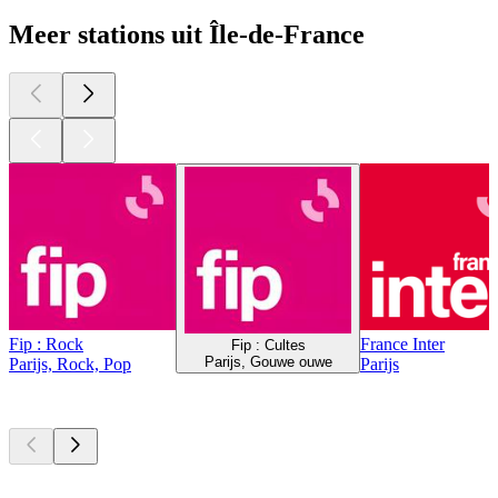
Meer stations uit Île-de-France
Fip : Rock
France Inter
Fip : Cultes
Parijs, Gouwe ouwe
Parijs, Rock, Pop
Parijs
Top
podcasts
Top
podcasts