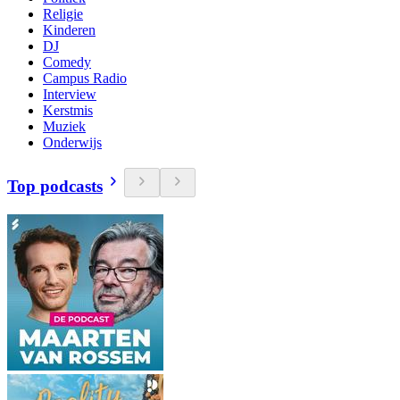
Religie
Kinderen
DJ
Comedy
Campus Radio
Interview
Kerstmis
Muziek
Onderwijs
Top podcasts