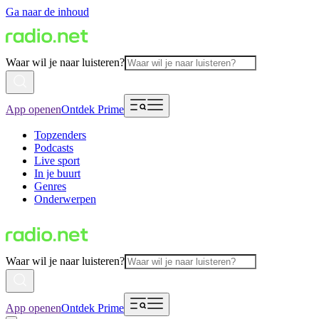
Ga naar de inhoud
Waar wil je naar luisteren?
App openen
Ontdek Prime
Topzenders
Podcasts
Live sport
In je buurt
Genres
Onderwerpen
Waar wil je naar luisteren?
App openen
Ontdek Prime