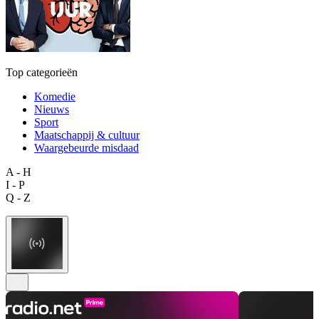
Top categorieën
Komedie
Nieuws
Sport
Maatschappij & cultuur
Waargebeurde misdaad
A - H
I - P
Q - Z