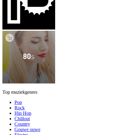
Top muziekgenres
Pop
Rock
Hip Hop
Chillout
Country
Gouwe ouwe
Electro