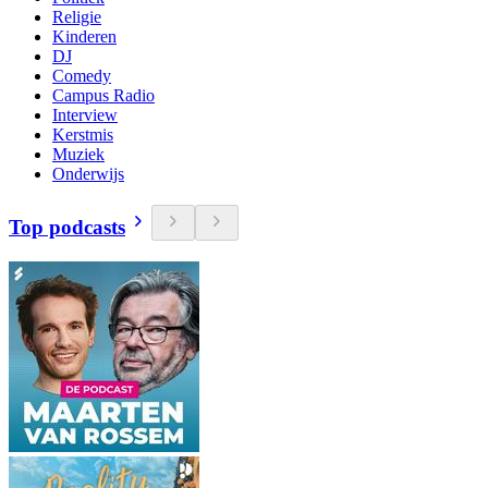
Religie
Kinderen
DJ
Comedy
Campus Radio
Interview
Kerstmis
Muziek
Onderwijs
Top podcasts