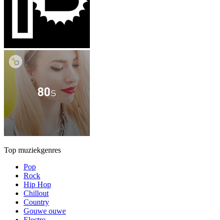
Top muziekgenres
Pop
Rock
Hip Hop
Chillout
Country
Gouwe ouwe
Electro