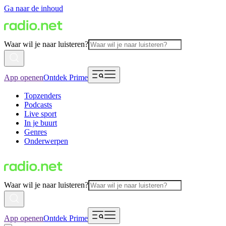
Ga naar de inhoud
Waar wil je naar luisteren?
App openen
Ontdek Prime
Topzenders
Podcasts
Live sport
In je buurt
Genres
Onderwerpen
Waar wil je naar luisteren?
App openen
Ontdek Prime