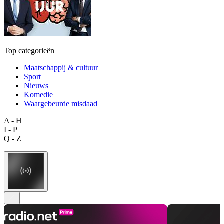
Top categorieën
Maatschappij & cultuur
Sport
Nieuws
Komedie
Waargebeurde misdaad
A - H
I - P
Q - Z