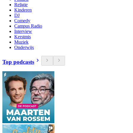
Religie
Kinderen
DJ
Comedy
Campus Radio
Interview
Kerstmis
Muziek
Onderwijs
Top podcasts