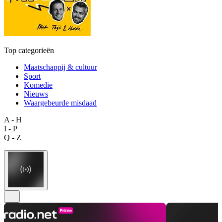
Top categorieën
Maatschappij & cultuur
Sport
Komedie
Nieuws
Waargebeurde misdaad
A - H
I - P
Q - Z