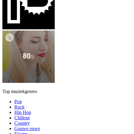
Top muziekgenres
Pop
Rock
Hip Hop
Chillout
Country
Gouwe ouwe
Electro