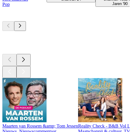
Jaren '90
Pop
Top
podcasts
Top
podcasts
Top
podcasts
Maarten van Rossem &amp; Tom Jessen
Reality Check - B&B Vol Li
Nieuws, Nieuwscommentaar
Maatschappij & cultuur, TV 