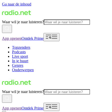
Ga naar de inhoud
Waar wil je naar luisteren?
App openen
Ontdek Prime
Topzenders
Podcasts
Live sport
In je buurt
Genres
Onderwerpen
Waar wil je naar luisteren?
App openen
Ontdek Prime