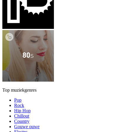
Top muziekgenres
Pop
Rock
Hip Hop
Chillout
Country
Gouwe ouwe
Electro