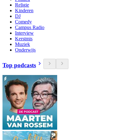
Religie
Kinderen
DJ
Comedy
Campus Radio
Interview
Kerstmis
Muziek
Onderwijs
Top podcasts