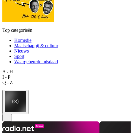
Top categorieën
Komedie
Maatschappij & cultuur
Nieuws
Sport
Waargebeurde misdaad
A - H
I - P
Q - Z