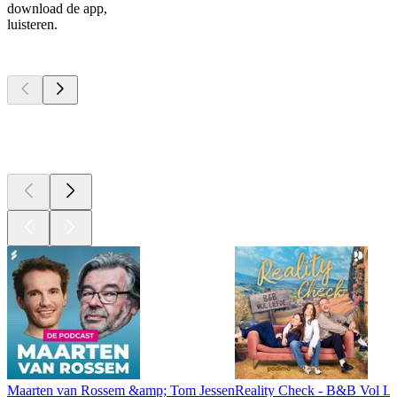
download de app,
luisteren.
Top
podcasts
Top
podcasts
Top
podcasts
Maarten van Rossem &amp; Tom Jessen
Reality Check - B&B Vol Li