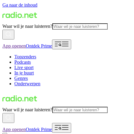
Ga naar de inhoud
Waar wil je naar luisteren?
App openen
Ontdek Prime
Topzenders
Podcasts
Live sport
In je buurt
Genres
Onderwerpen
Waar wil je naar luisteren?
App openen
Ontdek Prime