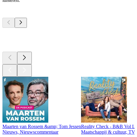
luisteren.
Top
podcasts
Top
podcasts
Top
podcasts
Maarten van Rossem &amp; Tom Jessen
Reality Check - B&B Vol Li
Nieuws, Nieuwscommentaar
Maatschappij & cultuur, TV 