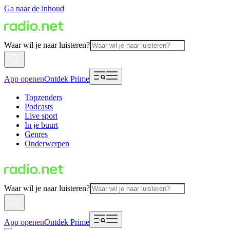
Ga naar de inhoud
Waar wil je naar luisteren?
App openen
Ontdek Prime
Topzenders
Podcasts
Live sport
In je buurt
Genres
Onderwerpen
Waar wil je naar luisteren?
App openen
Ontdek Prime