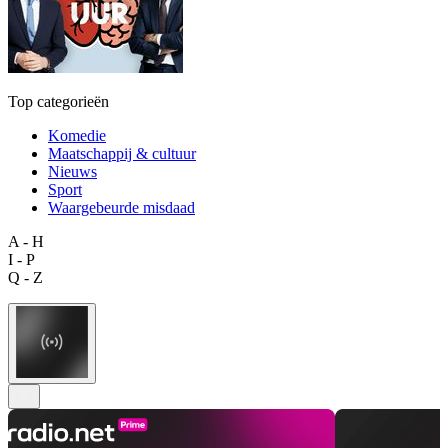
Top categorieën
Komedie
Maatschappij & cultuur
Nieuws
Sport
Waargebeurde misdaad
A - H
I - P
Q - Z