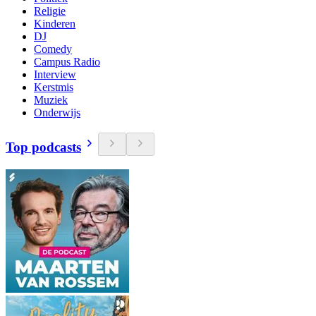
Religie
Kinderen
DJ
Comedy
Campus Radio
Interview
Kerstmis
Muziek
Onderwijs
Top podcasts