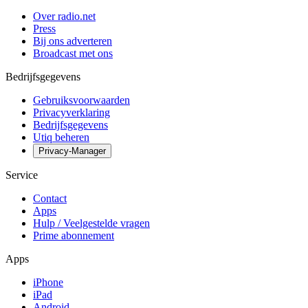
Over radio.net
Press
Bij ons adverteren
Broadcast met ons
Bedrijfsgegevens
Gebruiksvoorwaarden
Privacyverklaring
Bedrijfsgegevens
Utiq beheren
Privacy-Manager
Service
Contact
Apps
Hulp / Veelgestelde vragen
Prime abonnement
Apps
iPhone
iPad
Android